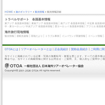
HOME
›
旅のギャラリー
›
観光情報
›
観光情報詳細
トラベルサポート 各国基本情報
東アジア 各国基本情報
|
東南アジア 各国基本情報
|
南アジア 各国基本情報
|
中近東 各国基本
中・東ヨーロッパ／中央アジア 各国基本情報
|
西ヨーロッパ 各国基本情報
|
アフリカ 各国基
海外旅行現地情報
観光情報
|
渡航先速報
|
現地だより
|
トラブル事例
|
インバウンド関連情報
|
イベント情報
|
OTOAとは
ツアーオペレーターとは
正会員紹介
賛助会員紹介
ご利用に関
当サイトに掲載されている記事・写真の無断転写・複製を禁じます。すべての著作権は
弊会では、当サイトの掲載情報に関するお問合せ・ご質問、又、個人的なご質問やご相