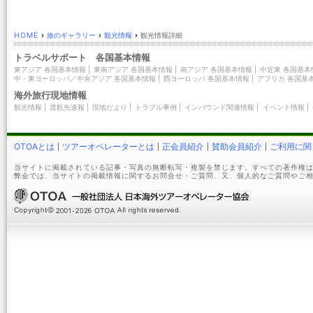
HOME
›
旅のギャラリー
›
観光情報
›
観光情報詳細
トラベルサポート 各国基本情報
東アジア 各国基本情報
|
東南アジア 各国基本情報
|
南アジア 各国基本情報
|
中近東 各国基本
中・東ヨーロッパ／中央アジア 各国基本情報
|
西ヨーロッパ 各国基本情報
|
アフリカ 各国基
海外旅行現地情報
観光情報
|
渡航先速報
|
現地だより
|
トラブル事例
|
インバウンド関連情報
|
イベント情報
|
OTOAとは
ツアーオペレーターとは
正会員紹介
賛助会員紹介
ご利用に関
当サイトに掲載されている記事・写真の無断転写・複製を禁じます。すべての著作権は
弊会では、当サイトの掲載情報に関するお問合せ・ご質問、又、個人的なご質問やご相