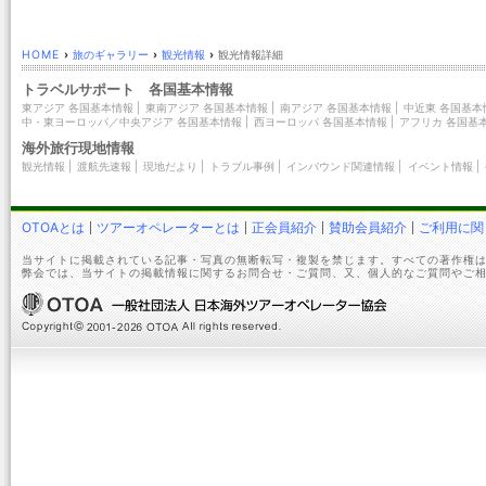
HOME
›
旅のギャラリー
›
観光情報
›
観光情報詳細
トラベルサポート 各国基本情報
東アジア 各国基本情報
|
東南アジア 各国基本情報
|
南アジア 各国基本情報
|
中近東 各国基本
中・東ヨーロッパ／中央アジア 各国基本情報
|
西ヨーロッパ 各国基本情報
|
アフリカ 各国基
海外旅行現地情報
観光情報
|
渡航先速報
|
現地だより
|
トラブル事例
|
インバウンド関連情報
|
イベント情報
|
OTOAとは
ツアーオペレーターとは
正会員紹介
賛助会員紹介
ご利用に関
当サイトに掲載されている記事・写真の無断転写・複製を禁じます。すべての著作権は
弊会では、当サイトの掲載情報に関するお問合せ・ご質問、又、個人的なご質問やご相