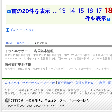
1
...
13
14
15
16
17
前の20件を表示
件を表示
前のページへ戻る
HOME
›
旅のギャラリー
›
観光情報
トラベルサポート 各国基本情報
東アジア 各国基本情報
|
東南アジア 各国基本情報
|
南アジア 各国基本情報
|
中近東 各国基本
中・東ヨーロッパ／中央アジア 各国基本情報
|
西ヨーロッパ 各国基本情報
|
アフリカ 各国基
海外旅行現地情報
観光情報
|
渡航先速報
|
現地だより
|
トラブル事例
|
インバウンド関連情報
|
イベント情報
|
OTOAとは
ツアーオペレーターとは
正会員紹介
賛助会員紹介
ご利用に関
当サイトに掲載されている記事・写真の無断転写・複製を禁じます。すべての著作権は
弊会では、当サイトの掲載情報に関するお問合せ・ご質問、又、個人的なご質問やご相