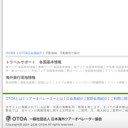
HOME
›
OTOA正会員紹介
›
手配地域、手配種別で探す
トラベルサポート 各国基本情報
東アジア 各国基本情報
|
東南アジア 各国基本情報
|
南アジア 各国基本情報
|
中近東 各国基本
中・東ヨーロッパ／中央アジア 各国基本情報
|
西ヨーロッパ 各国基本情報
|
アフリカ 各国基
海外旅行現地情報
観光情報
|
渡航先速報
|
現地だより
|
トラブル事例
|
インバウンド関連情報
|
イベント情報
|
OTOAとは
ツアーオペレーターとは
正会員紹介
賛助会員紹介
ご利用に関
当サイトに掲載されている記事・写真の無断転写・複製を禁じます。すべての著作権は
弊会では、当サイトの掲載情報に関するお問合せ・ご質問、又、個人的なご質問やご相