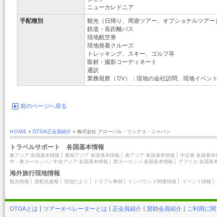
ニューカレドニア
手配種別
観光（日帰り、周遊ツアー、オプショナルツアー
鉄道・長距離バス
現地航空券
現地発着クルーズ
トレッキング、スキー、ゴルフ等
取材・撮影コーディネート
通訳
業務視察（T/V）：現地の会社訪問、現地イベン
前のページへ戻る
HOME
›
OTOA正会員紹介
›
株式会社 グローバル・リンクス・ジャパン
トラベルサポート 各国基本情報
東アジア 各国基本情報
|
東南アジア 各国基本情報
|
南アジア 各国基本情報
|
中近東 各国基本
中・東ヨーロッパ／中央アジア 各国基本情報
|
西ヨーロッパ 各国基本情報
|
アフリカ 各国基
海外旅行現地情報
観光情報
|
渡航先速報
|
現地だより
|
トラブル事例
|
インバウンド関連情報
|
イベント情報
|
OTOAとは
ツアーオペレーターとは
正会員紹介
賛助会員紹介
ご利用に関