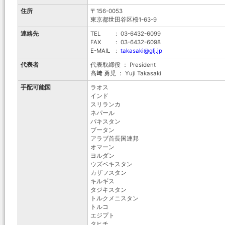
住所
〒156-0053
東京都世田谷区桜1-63-9
連絡先
TEL
:
03-6432-6099
FAX
:
03-6432-6098
E-MAIL
:
takasaki@glj.jp
代表者
代表取締役 ： President
髙﨑 勇児 ： Yuji Takasaki
手配可能国
ラオス
インド
スリランカ
ネパール
パキスタン
ブータン
アラブ首長国連邦
オマーン
ヨルダン
ウズベキスタン
カザフスタン
キルギス
タジキスタン
トルクメニスタン
トルコ
エジプト
タヒチ