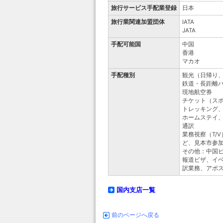
旅行サービス手配業登録
日本
旅行業関連加盟団体
IATA
JATA
手配可能国
中国
香港
マカオ
手配種別
観光（日帰り
鉄道・長距離
現地航空券
チケット（ス
トレッキング
ホームステイ
通訳
業務視察（T/
ど、見本市参
その他：中国
報道ビザ、イ
訳業務、アポ
国内支店一覧
前のページへ戻る