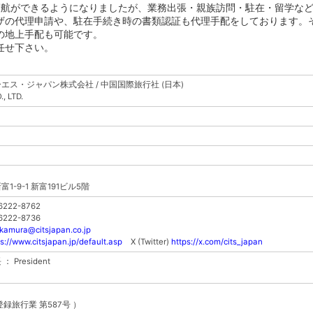
で渡航ができるようになりましたが、業務出張・親族訪問・駐在・留学な
ザの代理申請や、駐在手続き時の書類認証も代理手配をしております。
の地上手配も可能です。
任せ下さい。
エス・ジャパン株式会社 / 中国国際旅行社 (日本)
, LTD.
1-9-1 新富191ビル5階
6222-8762
6222-8736
akamura@citsjapan.co.jp
s://www.citsjapan.jp/default.asp
X (Twitter)
https://x.com/cits_japan
President
録旅行業 第587号 ）