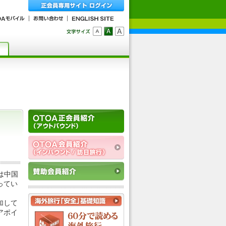
は中国
ってい
加して
アポイ
。