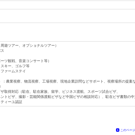
、周遊ツアー、オプショナルツアー）
バス
ポーツ観戦、音楽コンサート等）
、スキー、ゴルフ等
、ファームステイ
V）：農業視察、物流視察、工場視察、現地企業訪問などサポート、視察場所の提案
加
ビザ取得対応（駐在、駐在家族、留学、ビジネス渡航、スポーツ試合ビザ、
ベントビザ、撮影・芸能関係渡航ビザなど中国ビザの相談対応）、駐在ビザ書類の中
スティーユ認証
このペー