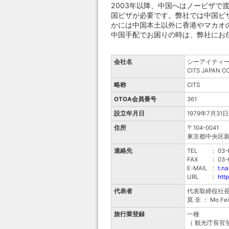
2003年以降、中国へはノービザ
国ビザが必要です。弊社では中国ビ
かには中国本土以外に香港やマカオ
中国手配でお困りの時は、弊社にお
会社名
シーアイティー
CITS JAPAN CO.
略称
CITS
OTOA会員番号
361
設立年月日
1979年7月31日
住所
〒104-0041
東京都中央区新富
連絡先
TEL
:
03-
FAX
:
03-
E-MAIL
:
t.n
URL
:
http
代表者
代表取締役社長 ： 
莫 非 ： Mo Fei
旅行業登録
一種
（ 観光庁長官登