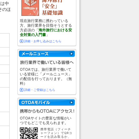
どは中
そのほ
現在旅行業務に携わっている
方、旅行業界を目指そうとする
方必須の「
海外旅行における安
全対策の入門書
」
詳細・お申し込みはこちら
OTOAでは、旅行業界で働いて
いる皆様に「メールニュース」
の配信を行っております。（無
料）
詳細・ご登録はこちら
OTOAサイトの豊富な情報がい
つでもどこでも見られます。
携帯電話（フィーチ
ャーフォン）でQRコ
ードを読み取るか、