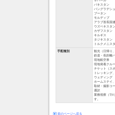
ネパール
パキスタン
バングラデシ
ブータン
モルディブ
アラブ首長国
ウズベキスタ
カザフスタン
キルギス
タジキスタン
トルクメニス
手配種別
観光（日帰り
鉄道・長距離
現地航空券
現地発着クル
チケット（ス
トレッキング
ウェディング
ホームステイ
取材・撮影コ
通訳
業務視察（T/
す。
前のページへ戻る