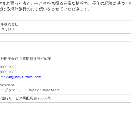
生まれ育った者だからこそ持ち得る豊富な情報力、長年の経験に基づく
だける海外旅行のお手伝いをさせていただきます。
ベル株式会社
CO., LTD.
神田美倉町10 喜助新神田ビル7F
6809-1982
6809-1983
ustokyo@indus-travel.com
esident
クマール ： Rajeev Kumar Misra
 旅行サービス手配業 第20368号