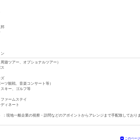
ュ
連邦
ン
タン
、周遊ツアー、オプショナルツアー）
バス
ーズ
ポーツ観戦、音楽コンサート等）
、スキー、ゴルフ等
、ファームステイ
ーディネート
V）：現地一般企業の視察・訪問などのアポイントからアレンジまで手配致しており
このペー