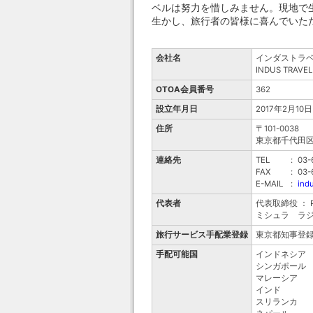
ベルは努力を惜しみません。現地で
生かし、旅行者の皆様に喜んでいた
会社名
インダストラ
INDUS TRAVEL 
OTOA会員番号
362
設立年月日
2017年2月10日
住所
〒101-0038
東京都千代田区
連絡先
TEL
:
03-
FAX
:
03-
E-MAIL
:
ind
代表者
代表取締役 ： Pr
ミシュラ ラジーブ 
旅行サービス手配業登録
東京都知事登録
手配可能国
インドネシア
シンガポール
マレーシア
インド
スリランカ