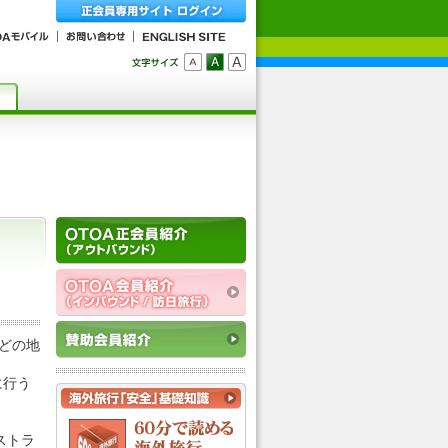
どの地
に行う
ストラ