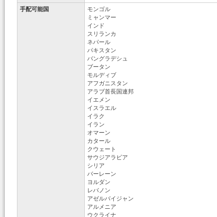
手配可能国
モンゴル
ミャンマー
インド
スリランカ
ネパール
パキスタン
バングラデシュ
ブータン
モルディブ
アフガニスタン
アラブ首長国連邦
イエメン
イスラエル
イラク
イラン
オマーン
カタール
クウェート
サウジアラビア
シリア
バーレーン
ヨルダン
レバノン
アゼルバイジャン
アルメニア
ウクライナ