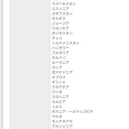
ウズベキスタン
エストニア
カザフスタン
キルギス
ジョージア
スロバキア
タジキスタン
チェコ
トルクメニスタン
ハンガリー
ブルガリア
モルドバ
ルーマニア
ロシア
北マケドニア
キプロス
ギリシャ
クロアチア
コソボ
スロベニア
セルビア
トルコ
ボスニア・ヘルツェゴビナ
マルタ
モンテネグロ
アルジェリア