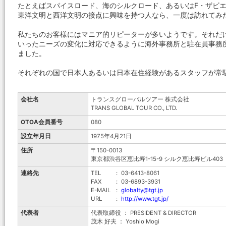
たとえばスパイスロード、海のシルクロード、あるいはF・ザビ
東洋文明と西洋文明の接点に興味を持つ人なら、一度は訪れてみ
私たちのお客様にはマニア的リピーターが多いようです。それだ
いったニーズの変化に対応できるように海外事務所と駐在員事務
ました。
それぞれの国で日本人あるいは日本在住経験があるスタッフが常
会社名
トランスグローバルツアー 株式会社
TRANS GLOBAL TOUR CO., LTD.
OTOA会員番号
080
設立年月日
1975年4月21日
住所
〒150-0013
東京都渋谷区恵比寿1-15-9 シルク恵比寿ビル403
連絡先
TEL
:
03-6413-8061
FAX
:
03-6893-3931
E-MAIL
:
globalty@tgt.jp
URL
:
http://www.tgt.jp/
代表者
代表取締役 ： PRESIDENT & DIRECTOR
茂木 好夫 ： Yoshio Mogi