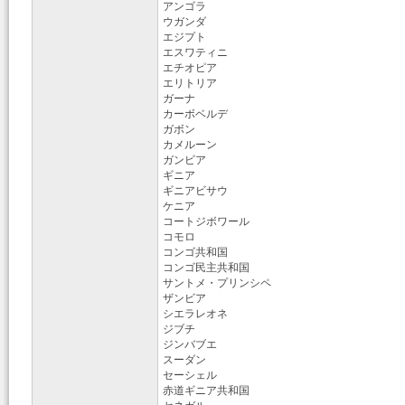
アンゴラ
ウガンダ
エジプト
エスワティニ
エチオピア
エリトリア
ガーナ
カーボベルデ
ガボン
カメルーン
ガンビア
ギニア
ギニアビサウ
ケニア
コートジボワール
コモロ
コンゴ共和国
コンゴ民主共和国
サントメ・プリンシペ
ザンビア
シエラレオネ
ジブチ
ジンバブエ
スーダン
セーシェル
赤道ギニア共和国