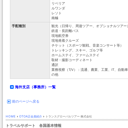
リベリア
ルワンダ
レソト
南極
手配種別
観光（日帰り、周遊ツアー、オプショナルツアー
鉄道・長距離バス
現地航空券
現地発着クルーズ
チケット（スポーツ観戦、音楽コンサート等）
トレッキング、スキー、ゴルフ等
ホームステイ、ファームステイ
取材・撮影コーディネート
通訳
業務視察（T/V）：流通、農業、工業、IT、自
の他
海外支店（事務所）一覧
前のページへ戻る
HOME
›
OTOA正会員紹介
›
トランスグローバルツアー 株式会社
トラベルサポート 各国基本情報