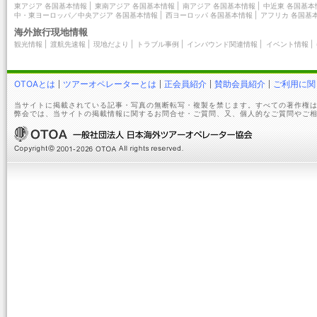
東アジア 各国基本情報
|
東南アジア 各国基本情報
|
南アジア 各国基本情報
|
中近東 各国基本
中・東ヨーロッパ／中央アジア 各国基本情報
|
西ヨーロッパ 各国基本情報
|
アフリカ 各国基
海外旅行現地情報
観光情報
|
渡航先速報
|
現地だより
|
トラブル事例
|
インバウンド関連情報
|
イベント情報
|
OTOAとは
ツアーオペレーターとは
正会員紹介
賛助会員紹介
ご利用に関
当サイトに掲載されている記事・写真の無断転写・複製を禁じます。すべての著作権は
弊会では、当サイトの掲載情報に関するお問合せ・ご質問、又、個人的なご質問やご相