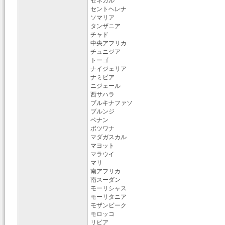
セネガル
セントヘレナ
ソマリア
タンザニア
チャド
中央アフリカ
チュニジア
トーゴ
ナイジェリア
ナミビア
ニジェール
西サハラ
ブルキナファソ
ブルンジ
ベナン
ボツワナ
マダガスカル
マヨット
マラウイ
マリ
南アフリカ
南スーダン
モーリシャス
モーリタニア
モザンビーク
モロッコ
リビア