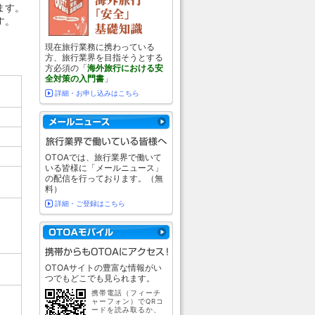
ます。
す。
現在旅行業務に携わっている
方、旅行業界を目指そうとする
方必須の「
海外旅行における安
全対策の入門書
」
詳細・お申し込みはこちら
OTOAでは、旅行業界で働いて
いる皆様に「メールニュース」
の配信を行っております。（無
料）
詳細・ご登録はこちら
OTOAサイトの豊富な情報がい
つでもどこでも見られます。
携帯電話（フィーチ
ャーフォン）でQRコ
ードを読み取るか、