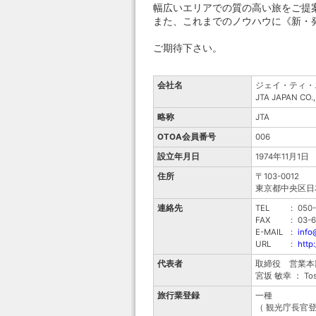
幅広いエリアでの質の高い旅をご提
また、これまでのノウハウに《新・
ご期待下さい。
会社名
ジェイ・ティ・
JTA JAPAN CO.,
略称
JTA
OTOA会員番号
006
設立年月日
1974年11月1日
住所
〒103-0012
東京都中央区日本
連絡先
TEL
:
050-
FAX
:
03-6
E-MAIL
:
info
URL
:
http
代表者
取締役 営業本部長 
宮坂 敏幸 ： Tosh
旅行業登録
一種
（ 観光庁長官登