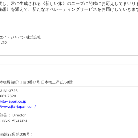
案し、常に生成される《新しい旅》のニーズに的確にお応えしてまいり
発想》を添えて、新たなオペレーティングサービスをお届けしていきま
エイ・ジャパン 株式会社
 LTD.
橋堀留町1丁目3番17号 日本橋三洋ビル8階
3161-3726
661-7620
@jta-japan.co.jp
://www.jta-japan.com/
： Director
iyuki Miyasaka
録旅行業 第338号 ）