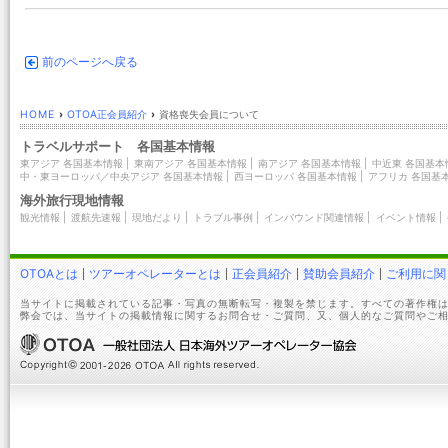
前のページへ戻る
HOME
›
OTOA正会員紹介
›
資格喪失会員について
トラベルサポート 各国基本情報
東アジア 各国基本情報
|
東南アジア 各国基本情報
|
南アジア 各国基本情報
|
中近東 各国基本
中・東ヨーロッパ／中央アジア 各国基本情報
|
西ヨーロッパ 各国基本情報
|
アフリカ 各国基
海外旅行現地情報
観光情報
|
渡航先速報
|
現地だより
|
トラブル事例
|
インバウンド関連情報
|
イベント情報
|
OTOAとは
ツアーオペレーターとは
正会員紹介
賛助会員紹介
ご利用に関
当サイトに掲載されている記事・写真の無断転写・複製を禁じます。すべての著作権は
弊会では、当サイトの掲載情報に関するお問合せ・ご質問、又、個人的なご質問やご相