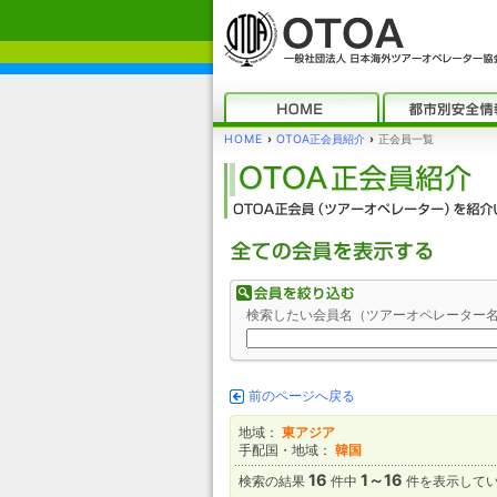
HOME
›
OTOA正会員紹介
›
正会員一覧
検索したい会員名（ツアーオペレーター
前のページへ戻る
地域：
東アジア
手配国・地域：
韓国
16
1～16
検索の結果
件中
件を表示して