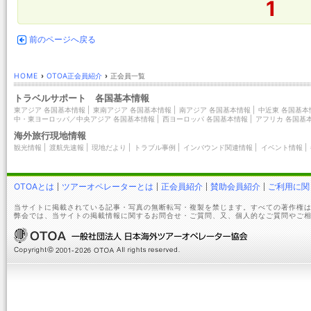
1
前のページへ戻る
HOME
›
OTOA正会員紹介
›
正会員一覧
トラベルサポート 各国基本情報
東アジア 各国基本情報
|
東南アジア 各国基本情報
|
南アジア 各国基本情報
|
中近東 各国基本
中・東ヨーロッパ／中央アジア 各国基本情報
|
西ヨーロッパ 各国基本情報
|
アフリカ 各国基
海外旅行現地情報
観光情報
|
渡航先速報
|
現地だより
|
トラブル事例
|
インバウンド関連情報
|
イベント情報
|
OTOAとは
ツアーオペレーターとは
正会員紹介
賛助会員紹介
ご利用に関
当サイトに掲載されている記事・写真の無断転写・複製を禁じます。すべての著作権は
弊会では、当サイトの掲載情報に関するお問合せ・ご質問、又、個人的なご質問やご相