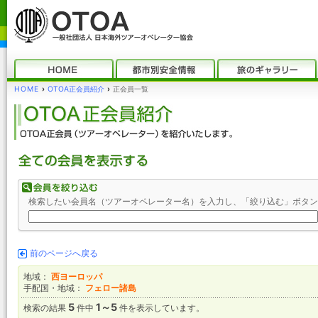
HOME
›
OTOA正会員紹介
›
正会員一覧
検索したい会員名（ツアーオペレーター名）を入力し、「絞り込む」ボタン
前のページへ戻る
地域：
西ヨーロッパ
手配国・地域：
フェロー諸島
5
1～5
検索の結果
件中
件を表示しています。