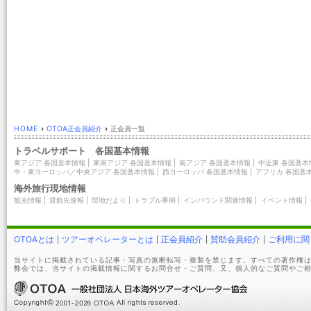
HOME
›
OTOA正会員紹介
›
正会員一覧
トラベルサポート 各国基本情報
東アジア 各国基本情報
|
東南アジア 各国基本情報
|
南アジア 各国基本情報
|
中近東 各国基本
中・東ヨーロッパ／中央アジア 各国基本情報
|
西ヨーロッパ 各国基本情報
|
アフリカ 各国基
海外旅行現地情報
観光情報
|
渡航先速報
|
現地だより
|
トラブル事例
|
インバウンド関連情報
|
イベント情報
|
OTOAとは
ツアーオペレーターとは
正会員紹介
賛助会員紹介
ご利用に関
当サイトに掲載されている記事・写真の無断転写・複製を禁じます。すべての著作権は
弊会では、当サイトの掲載情報に関するお問合せ・ご質問、又、個人的なご質問やご相