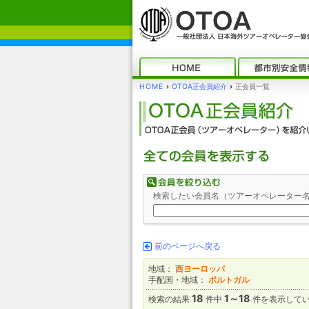
HOME
›
OTOA正会員紹介
›
正会員一覧
検索したい会員名（ツアーオペレーター
前のページへ戻る
地域：
西ヨーロッパ
手配国・地域：
ポルトガル
18
1～18
検索の結果
件中
件を表示して