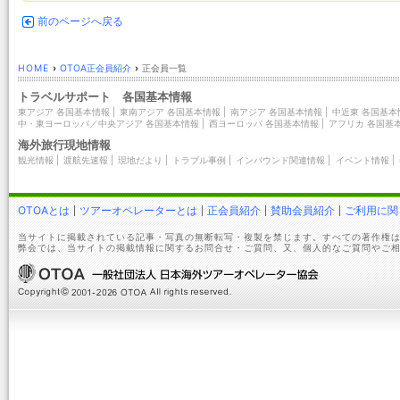
前のページへ戻る
HOME
›
OTOA正会員紹介
›
正会員一覧
トラベルサポート 各国基本情報
東アジア 各国基本情報
|
東南アジア 各国基本情報
|
南アジア 各国基本情報
|
中近東 各国基本
中・東ヨーロッパ／中央アジア 各国基本情報
|
西ヨーロッパ 各国基本情報
|
アフリカ 各国基
海外旅行現地情報
観光情報
|
渡航先速報
|
現地だより
|
トラブル事例
|
インバウンド関連情報
|
イベント情報
|
OTOAとは
ツアーオペレーターとは
正会員紹介
賛助会員紹介
ご利用に関
当サイトに掲載されている記事・写真の無断転写・複製を禁じます。すべての著作権は
弊会では、当サイトの掲載情報に関するお問合せ・ご質問、又、個人的なご質問やご相