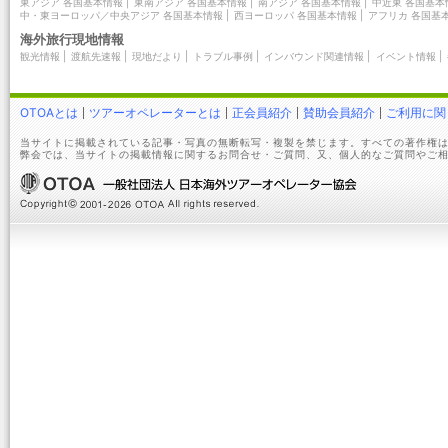
東アジア 各国基本情報
|
東南アジア 各国基本情報
|
南アジア 各国基本情報
|
中近東 各国基本
中・東ヨーロッパ／中央アジア 各国基本情報
|
西ヨーロッパ 各国基本情報
|
アフリカ 各国基
海外旅行現地情報
観光情報
|
渡航先速報
|
現地だより
|
トラブル事例
|
インバウンド関連情報
|
イベント情報
|
OTOAとは
ツアーオペレーターとは
正会員紹介
賛助会員紹介
ご利用に関
当サイトに掲載されている記事・写真の無断転写・複製を禁じます。すべての著作権は
弊会では、当サイトの掲載情報に関するお問合せ・ご質問、又、個人的なご質問やご相