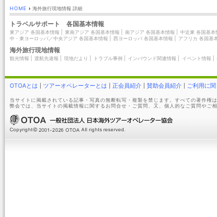
HOME
›
海外旅行現地情報 詳細
トラベルサポート 各国基本情報
東アジア 各国基本情報
|
東南アジア 各国基本情報
|
南アジア 各国基本情報
|
中近東 各国基本
中・東ヨーロッパ／中央アジア 各国基本情報
|
西ヨーロッパ 各国基本情報
|
アフリカ 各国基
海外旅行現地情報
観光情報
|
渡航先速報
|
現地だより
|
トラブル事例
|
インバウンド関連情報
|
イベント情報
|
OTOAとは
ツアーオペレーターとは
正会員紹介
賛助会員紹介
ご利用に関
当サイトに掲載されている記事・写真の無断転写・複製を禁じます。すべての著作権は
弊会では、当サイトの掲載情報に関するお問合せ・ご質問、又、個人的なご質問やご相