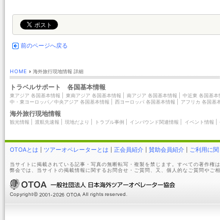
前のページへ戻る
HOME
›
海外旅行現地情報 詳細
トラベルサポート 各国基本情報
東アジア 各国基本情報
|
東南アジア 各国基本情報
|
南アジア 各国基本情報
|
中近東 各国基本
中・東ヨーロッパ／中央アジア 各国基本情報
|
西ヨーロッパ 各国基本情報
|
アフリカ 各国基
海外旅行現地情報
観光情報
|
渡航先速報
|
現地だより
|
トラブル事例
|
インバウンド関連情報
|
イベント情報
|
OTOAとは
ツアーオペレーターとは
正会員紹介
賛助会員紹介
ご利用に関
当サイトに掲載されている記事・写真の無断転写・複製を禁じます。すべての著作権は
弊会では、当サイトの掲載情報に関するお問合せ・ご質問、又、個人的なご質問やご相