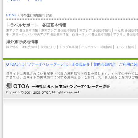
HOME
›
海外旅行現地情報 詳細
トラベルサポート 各国基本情報
東アジア 各国基本情報
|
東南アジア 各国基本情報
|
南アジア 各国基本情報
|
中近東 各国基本
中・東ヨーロッパ／中央アジア 各国基本情報
|
西ヨーロッパ 各国基本情報
|
アフリカ 各国基
海外旅行現地情報
観光情報
|
渡航先速報
|
現地だより
|
トラブル事例
|
インバウンド関連情報
|
イベント情報
|
OTOAとは
ツアーオペレーターとは
正会員紹介
賛助会員紹介
ご利用に関
当サイトに掲載されている記事・写真の無断転写・複製を禁じます。すべての著作権は
弊会では、当サイトの掲載情報に関するお問合せ・ご質問、又、個人的なご質問やご相