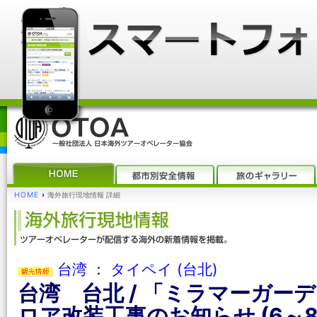
HOME
›
海外旅行現地情報 詳細
台湾
：
タイペイ (台北)
台湾 台北 / 「ミラマーガー
ロア改装工事のお知らせ (6～8