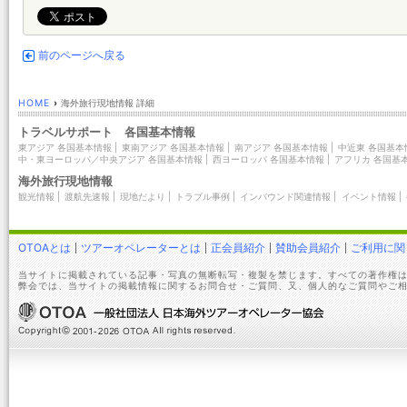
前のページへ戻る
HOME
›
海外旅行現地情報 詳細
トラベルサポート 各国基本情報
東アジア 各国基本情報
|
東南アジア 各国基本情報
|
南アジア 各国基本情報
|
中近東 各国基本
中・東ヨーロッパ／中央アジア 各国基本情報
|
西ヨーロッパ 各国基本情報
|
アフリカ 各国基
海外旅行現地情報
観光情報
|
渡航先速報
|
現地だより
|
トラブル事例
|
インバウンド関連情報
|
イベント情報
|
OTOAとは
ツアーオペレーターとは
正会員紹介
賛助会員紹介
ご利用に関
当サイトに掲載されている記事・写真の無断転写・複製を禁じます。すべての著作権は
弊会では、当サイトの掲載情報に関するお問合せ・ご質問、又、個人的なご質問やご相