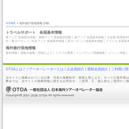
HOME
›
海外旅行現地情報 詳細
トラベルサポート 各国基本情報
東アジア 各国基本情報
|
東南アジア 各国基本情報
|
南アジア 各国基本情報
|
中近東 各国基本
中・東ヨーロッパ／中央アジア 各国基本情報
|
西ヨーロッパ 各国基本情報
|
アフリカ 各国基
海外旅行現地情報
観光情報
|
渡航先速報
|
現地だより
|
トラブル事例
|
インバウンド関連情報
|
イベント情報
|
OTOAとは
ツアーオペレーターとは
正会員紹介
賛助会員紹介
ご利用に関
当サイトに掲載されている記事・写真の無断転写・複製を禁じます。すべての著作権は
弊会では、当サイトの掲載情報に関するお問合せ・ご質問、又、個人的なご質問やご相