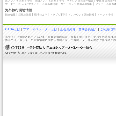
東アジア 各国基本情報
|
東南アジア 各国基本情報
|
南アジア 各国基本情報
|
中近東 各国基本
中・東ヨーロッパ／中央アジア 各国基本情報
|
西ヨーロッパ 各国基本情報
|
アフリカ 各国基
海外旅行現地情報
観光情報
|
渡航先速報
|
現地だより
|
トラブル事例
|
インバウンド関連情報
|
イベント情報
|
OTOAとは
ツアーオペレーターとは
正会員紹介
賛助会員紹介
ご利用に関
当サイトに掲載されている記事・写真の無断転写・複製を禁じます。すべての著作権は
弊会では、当サイトの掲載情報に関するお問合せ・ご質問、又、個人的なご質問やご相