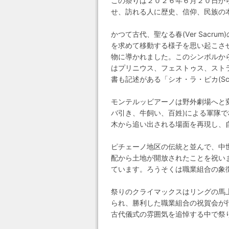
この祭りは２０２６年６月２０日か
せ、訪れる人に歴史、信仰、民族の
かつて古代、聖なる春(Ver Sac
を求めて移動する様子を思い起こさせま
物に導かれました。このシンボルから
はプリニウス、フェストゥス、スト
書も記述がある「シオ・ラ・ピカ(Sci
モンテルッビアーノは野外劇場へと
バ引き、牛飼い、百姓)による軍隊
木から追い出される場面を再現し、
ピチェーノ地区の伝統と並んで、中
配から土地が開放されたことを祝い
ています。ろうそくは職業組合の象
祭りのクライマックスはリングの馬上槍試合
られ、勝利した職業組合の祝賀会が
古代儀式の雰囲気を追悼する中で祭