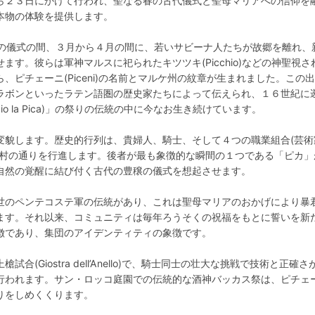
ら２３日にかけて行われ、聖なる春の古代儀式と聖母マリアへの信仰を
本物の体験を提供します。
rum)の儀式の間、３月から４月の間に、若いサビーナ人たちが故郷を離れ、
す。彼らは軍神マルスに祀られたキツツキ(Picchio)などの神聖視さ
、ピチェーニ(Piceni)の名前とマルケ州の紋章が生まれました。この
ラボンといったラテン語圏の歴史家たちによって伝えられ、１６世紀に
o la Pica)」の祭りの伝統の中に今なお生き続けています。
変貌します。歴史的行列は、貴婦人、騎士、そして４つの職業組合(芸術
で村の通りを行進します。後者が最も象徴的な瞬間の１つである「ピカ」
自然の覚醒に結び付く古代の豊穣の儀式を想起させます。
世のペンテコステ軍の伝統があり、これは聖母マリアのおかげにより暴
ます。それ以来、コミュニティは毎年ろうそくの祝福をもとに誓いを新
徴であり、集団のアイデンティティの象徴です。
(Giostra dell’Anello)で、騎士同士の壮大な挑戦で技術と正確さ
行われます。サン・ロッコ庭園での伝統的な酒神バッカス祭は、ピチェ
りをしめくくります。