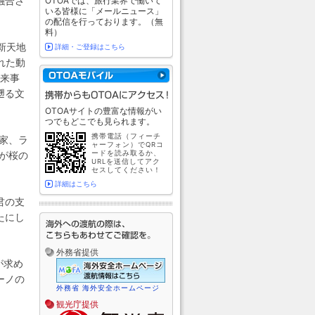
融合さ
OTOAでは、旅行業界で働いて
いる皆様に「メールニュース」
の配信を行っております。（無
料）
新天地
詳細・ご登録はこちら
れた動
出来事
遡る文
OTOAサイトの豊富な情報がい
つでもどこでも見られます。
携帯電話（フィーチ
家、ラ
ャーフォン）でQRコ
が桜の
ードを読み取るか、
URLを送信してアク
セスしてください！
詳細はこちら
君の支
たにし
外務省提供
が求め
ーノの
外務省 海外安全ホームページ
観光庁提供