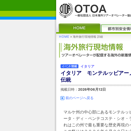
HOME
›
海外旅行現地情報 詳細
イタリア
イタリア モンテルッビアーノ 
伝統
掲載日時：
2026年06月12日
前のページへ戻る
マルケ州の中心部にあるモンテルッビア
ータ・ディ・ペンテコステ・シオ・ラ・ピカ(A
れはこの州で最も重要な歴史再現の