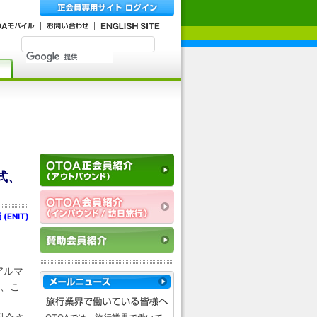
式、
ENIT)
アルマ
り、こ