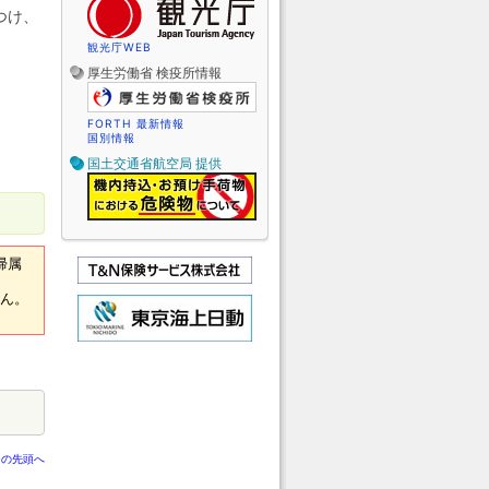
つけ、
観光庁WEB
厚生労働省 検疫所情報
FORTH 最新情報
国別情報
国土交通省航空局 提供
帰属
せん。
ジの先頭へ