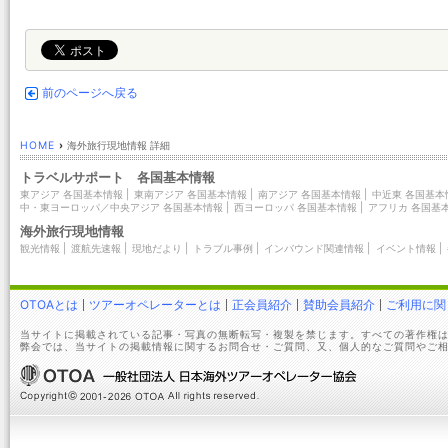
前のページへ戻る
HOME
›
海外旅行現地情報 詳細
トラベルサポート 各国基本情報
東アジア 各国基本情報
|
東南アジア 各国基本情報
|
南アジア 各国基本情報
|
中近東 各国基本
中・東ヨーロッパ／中央アジア 各国基本情報
|
西ヨーロッパ 各国基本情報
|
アフリカ 各国基
海外旅行現地情報
観光情報
|
渡航先速報
|
現地だより
|
トラブル事例
|
インバウンド関連情報
|
イベント情報
|
OTOAとは
ツアーオペレーターとは
正会員紹介
賛助会員紹介
ご利用に関
当サイトに掲載されている記事・写真の無断転写・複製を禁じます。すべての著作権は
弊会では、当サイトの掲載情報に関するお問合せ・ご質問、又、個人的なご質問やご相