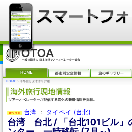
HOME
›
海外旅行現地情報 詳細
台湾
：
タイペイ (台北)
台湾 台北 / 「台北101ビ
ンター、一時移転 (7月～)