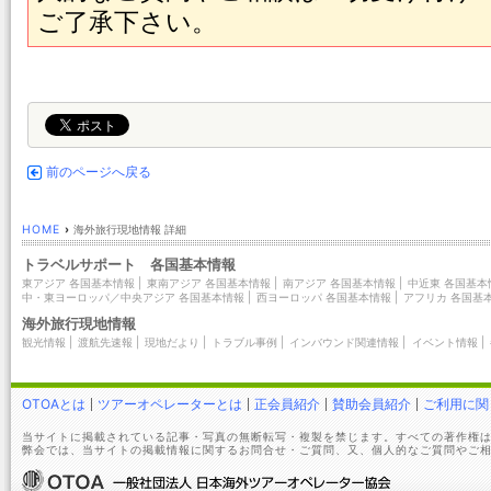
ご了承下さい。
前のページへ戻る
HOME
›
海外旅行現地情報 詳細
トラベルサポート 各国基本情報
東アジア 各国基本情報
|
東南アジア 各国基本情報
|
南アジア 各国基本情報
|
中近東 各国基本
中・東ヨーロッパ／中央アジア 各国基本情報
|
西ヨーロッパ 各国基本情報
|
アフリカ 各国基
海外旅行現地情報
観光情報
|
渡航先速報
|
現地だより
|
トラブル事例
|
インバウンド関連情報
|
イベント情報
|
OTOAとは
ツアーオペレーターとは
正会員紹介
賛助会員紹介
ご利用に関
当サイトに掲載されている記事・写真の無断転写・複製を禁じます。すべての著作権は
弊会では、当サイトの掲載情報に関するお問合せ・ご質問、又、個人的なご質問やご相