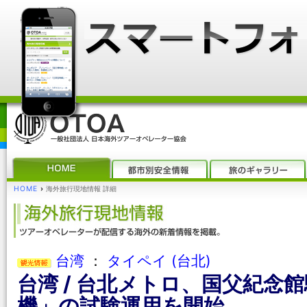
HOME
›
海外旅行現地情報 詳細
台湾
：
タイペイ (台北)
台湾 / 台北メトロ、国父紀念
機」の試験運用を開始