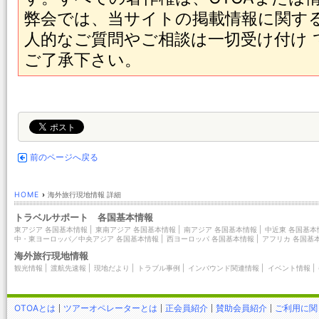
弊会では、当サイトの掲載情報に関す
人的なご質問やご相談は一切受け付け
ご了承下さい。
前のページへ戻る
HOME
›
海外旅行現地情報 詳細
トラベルサポート 各国基本情報
東アジア 各国基本情報
|
東南アジア 各国基本情報
|
南アジア 各国基本情報
|
中近東 各国基本
中・東ヨーロッパ／中央アジア 各国基本情報
|
西ヨーロッパ 各国基本情報
|
アフリカ 各国基
海外旅行現地情報
観光情報
|
渡航先速報
|
現地だより
|
トラブル事例
|
インバウンド関連情報
|
イベント情報
|
OTOAとは
ツアーオペレーターとは
正会員紹介
賛助会員紹介
ご利用に関