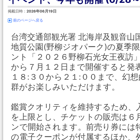
掲載日時：
2026年06月19日
前のページへ戻る
台湾交通部観光署 北海岸及観音山
地質公園(野柳ジオパーク)の夏季
ント「２０２６野柳石光女王夜訪
から７月１２日まで開催すると発
１８:３０から２１:００まで、幻
群がお楽しみいただけます。
鑑賞クオリティを維持するため、入
を上限とし、チケットの販売は６
ンで開始されます。前売り券には
の電子クーポンが付属するほか、