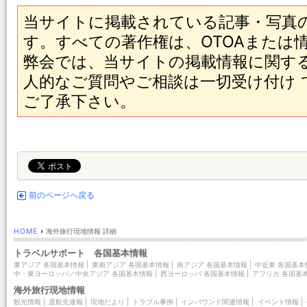
当サイトに掲載されている記事・写真
す。すべての著作権は、OTOAまたは
弊会では、当サイトの掲載情報に関す
人的なご質問やご相談は一切受け付け
ご了承下さい。
前のページへ戻る
HOME
›
海外旅行現地情報 詳細
トラベルサポート 各国基本情報
東アジア 各国基本情報
|
東南アジア 各国基本情報
|
南アジア 各国基本情報
|
中近東 各国基本
中・東ヨーロッパ／中央アジア 各国基本情報
|
西ヨーロッパ 各国基本情報
|
アフリカ 各国基
海外旅行現地情報
観光情報
|
渡航先速報
|
現地だより
|
トラブル事例
|
インバウンド関連情報
|
イベント情報
|