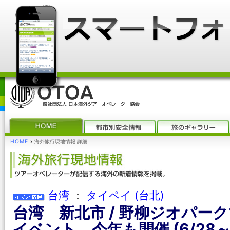
HOME
›
海外旅行現地情報 詳細
台湾
：
タイペイ (台北)
台湾 新北市 / 野柳ジオパー
イベント、今年も開催 (6/28～