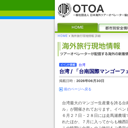
HOME
›
海外旅行現地情報 詳細
台湾
台湾 / 「台南国際マンゴーフ
掲載日時：
2026年06月30日
前のページへ戻る
台湾最大のマンゴー生産量を誇る台
ル」が開催されております。イベン
６月２７日・２８日には走馬瀬農場
れたほか、７月に入ってからも楠西
この時期に台南へのご旅行をご予定