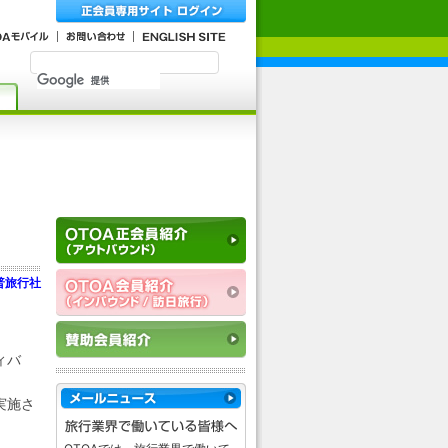
普旅行社
ィバ
実施さ