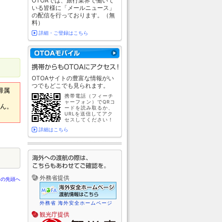
OTOAでは、旅行業界で働いて
いる皆様に「メールニュース」
の配信を行っております。（無
料）
詳細・ご登録はこちら
OTOAサイトの豊富な情報がい
つでもどこでも見られます。
帰属
携帯電話（フィーチ
ャーフォン）でQRコ
せん。
ードを読み取るか、
URLを送信してアク
セスしてください！
詳細はこちら
外務省提供
ジの先頭へ
外務省 海外安全ホームページ
観光庁提供