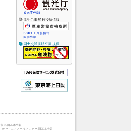
観光庁WEB
厚生労働省 検疫所情報
FORTH 最新情報
国別情報
国土交通省航空局 提供
米 各国基本情報
|
|
オセアニア／ポリネシア 各国基本情報