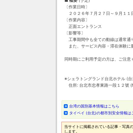
■ 概要
(予定)
〔作業日時〕
２０２６年７月２７日～９月１１
〔作業内容〕
正面エントランス
〔影響等〕
工事期間中も全ての動線は通常通
また、サービス内容・滞在体験に
同時期にご利用予定の方は、ご注意
※シェラトングランド台北ホテル (台北喜来登大飯
住所: 台北市忠孝東路一段１２號 (No.12, Zh
台湾の国別基本情報はこちら
タイペイ (台北)の都市別安全情報は
当サイトに掲載されている記事・写真の
します。