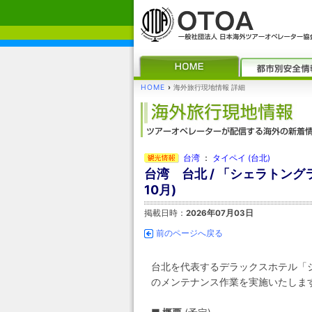
HOME
›
海外旅行現地情報 詳細
台湾
：
タイペイ (台北)
台湾 台北 / 「シェラトン
10月)
掲載日時：
2026年07月03日
前のページへ戻る
台北を代表するデラックスホテル「
のメンテナンス作業を実施いたしま