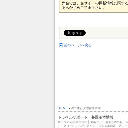
弊会では、当サイトの掲載情報に関する
あらかじめご了承下さい。
前のページへ戻る
HOME
›
海外旅行現地情報 詳細
トラベルサポート 各国基本情報
東アジア 各国基本情報
|
東南アジア 各国基本情報
|
中・東ヨーロッパ／中央アジア 各国基本情報
|
西ヨー