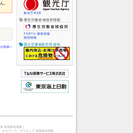
せん。
観光庁WEB
厚生労働省 検疫所情報
FORTH 最新情報
国別情報
国土交通省航空局 提供
ジの先頭へ
米 各国基本情報
|
|
オセアニア／ポリネシア 各国基本情報