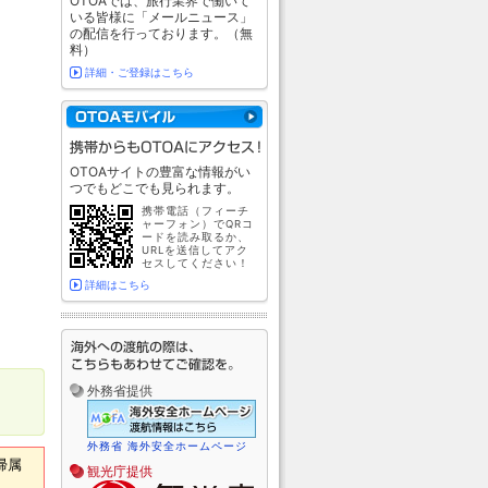
OTOAでは、旅行業界で働いて
いる皆様に「メールニュース」
の配信を行っております。（無
料）
詳細・ご登録はこちら
OTOAサイトの豊富な情報がい
つでもどこでも見られます。
携帯電話（フィーチ
ャーフォン）でQRコ
ードを読み取るか、
URLを送信してアク
セスしてください！
詳細はこちら
外務省提供
外務省 海外安全ホームページ
帰属
観光庁提供