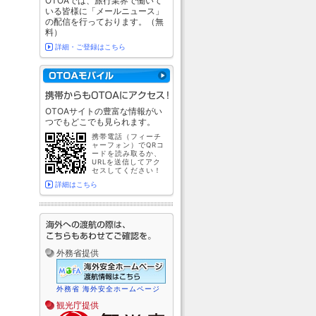
OTOAでは、旅行業界で働いて
いる皆様に「メールニュース」
の配信を行っております。（無
料）
詳細・ご登録はこちら
OTOAサイトの豊富な情報がい
つでもどこでも見られます。
携帯電話（フィーチ
ャーフォン）でQRコ
ードを読み取るか、
URLを送信してアク
セスしてください！
詳細はこちら
外務省提供
外務省 海外安全ホームページ
観光庁提供