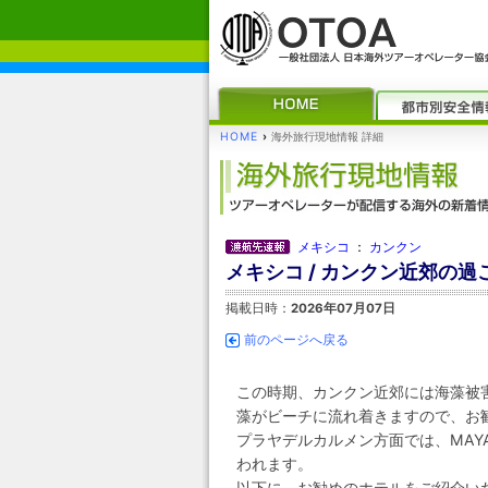
HOME
›
海外旅行現地情報 詳細
メキシコ
：
カンクン
メキシコ / カンクン近郊の
掲載日時：
2026年07月07日
前のページへ戻る
この時期、カンクン近郊には海藻被
藻がビーチに流れ着きますので、お
プラヤデルカルメン方面では、MAY
われます。
以下に、お勧めのホテルをご紹介い