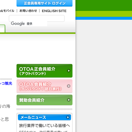
シコ観光
りの海
いと思