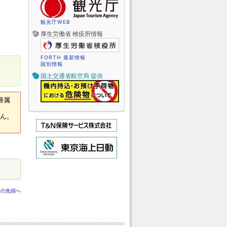
観光庁WEB
厚生労働省 検疫所情報
FORTH 最新情報
国別情報
国土交通省航空局 提供
帰属
せん。
ジの先頭へ