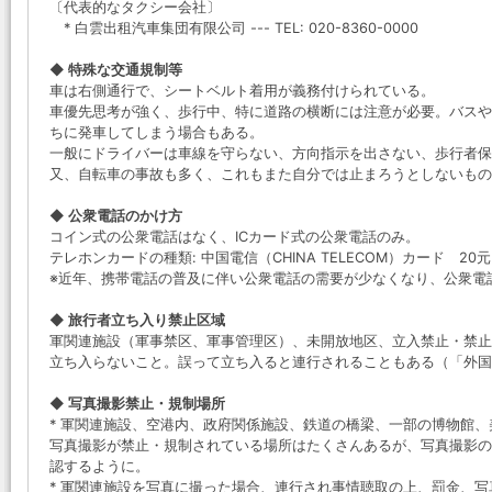
〔代表的なタクシー会社〕
* 白雲出租汽車集団有限公司 --- TEL: 020-8360-0000
◆ 特殊な交通規制等
車は右側通行で、シートベルト着用が義務付けられている。
車優先思考が強く、歩行中、特に道路の横断には注意が必要。バスや
ちに発車してしまう場合もある。
一般にドライバーは車線を守らない、方向指示を出さない、歩行者保
又、自転車の事故も多く、これもまた自分では止まろうとしないもの
◆ 公衆電話のかけ方
コイン式の公衆電話はなく、ICカード式の公衆電話のみ。
テレホンカードの種類: 中国電信（CHINA TELECOM）カード 20
※近年、携帯電話の普及に伴い公衆電話の需要が少なくなり、公衆電
◆ 旅行者立ち入り禁止区域
軍関連施設（軍事禁区、軍事管理区）、未開放地区、立入禁止・禁止
立ち入らないこと。誤って立ち入ると連行されることもある（「外国
◆ 写真撮影禁止・規制場所
* 軍関連施設、空港内、政府関係施設、鉄道の橋梁、一部の博物館、
写真撮影が禁止・規制されている場所はたくさんあるが、写真撮影の
認するように。
* 軍関連施設を写真に撮った場合、連行され事情聴取の上、罰金、