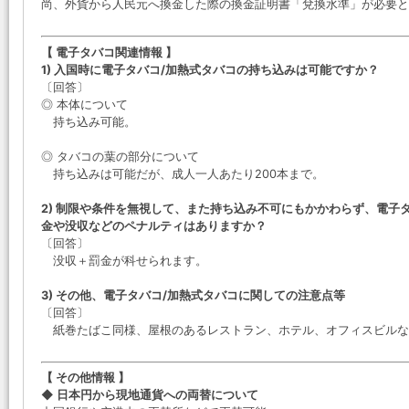
尚、外貨から人民元へ換金した際の換金証明書「兌換水準」が必要と
【 電子タバコ関連情報 】
1) 入国時に電子タバコ/加熱式タバコの持ち込みは可能ですか？
〔回答〕
◎ 本体について
持ち込み可能。
◎ タバコの葉の部分について
持ち込みは可能だが、成人一人あたり200本まで。
2) 制限や条件を無視して、また持ち込み不可にもかかわらず、電子
金や没収などのペナルティはありますか？
〔回答〕
没収＋罰金が科せられます。
3) その他、電子タバコ/加熱式タバコに関しての注意点等
〔回答〕
紙巻たばこ同様、屋根のあるレストラン、ホテル、オフィスビルな
【 その他情報 】
◆ 日本円から現地通貨への両替について