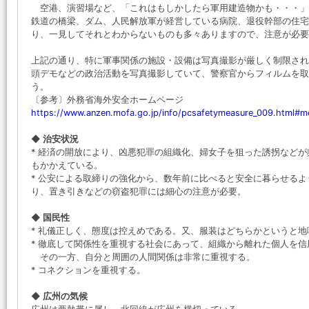
空港、演習場など、「これはもしかしたら軍用建造物かも・・・」
鉄道の橋梁、ダム、人民解放軍が経営している病院、退役幹部の住宅
り、一見してそれとわからないものも多々ありますので、注意が必要
上記の通り、特に軍事関係の施設・設備は写真撮影が厳しく制限され
頭デモなどの政治活動を写真撮影していて、警察官からフィルムを取
う。
〔参考〕外務省海外安全ホームページ
https://www.anzen.mofa.go.jp/info/pcsafetymeasure_009.html#m
◆ 治安状況
* 経済の開放により、凶悪犯罪の組織化、婦女子を狙った誘拐など
もかかえている。
* 公安による取締りの強化から、数年前に比べると安全に暮らせる
り、置き引きなどの窃盗犯罪には細心の注意が必要。
◆ 国民性
* 礼儀正しく、態度は控えめである。又、服装はどちらかというと地
* 徹底して関係性を重視する社会にあって、組織から離れた個人を
その一方、自分と周囲の人間関係は非常に重視する。
* コネクションを重視する。
◆ 広州の気候