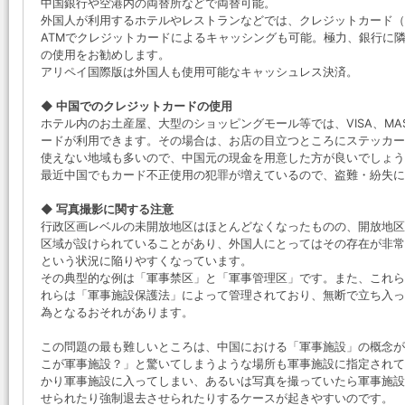
中国銀行や空港内の両替所などで両替可能。
外国人が利用するホテルやレストランなどでは、クレジットカード（VIS
ATMでクレジットカードによるキャッシングも可能。極力、銀行に隣
の使用をお勧めします。
アリペイ国際版は外国人も使用可能なキャッシュレス決済。
◆ 中国でのクレジットカードの使用
ホテル内のお土産屋、大型のショッピングモール等では、VISA、MASTER
ードが利用できます。その場合は、お店の目立つところにステッカー
使えない地域も多いので、中国元の現金を用意した方が良いでしょう
最近中国でもカード不正使用の犯罪が増えているので、盗難・紛失
◆ 写真撮影に関する注意
行政区画レベルの未開放地区はほとんどなくなったものの、開放地区
区域が設けられていることがあり、外国人にとってはその存在が非常
という状況に陥りやすくなっています。
その典型的な例は「軍事禁区」と「軍事管理区」です。また、これら
れらは「軍事施設保護法」によって管理されており、無断で立ち入っ
為となるおそれがあります。
この問題の最も難しいところは、中国における「軍事施設」の概念が
こが軍事施設？」と驚いてしまうような場所も軍事施設に指定されて
かり軍事施設に入ってしまい、あるいは写真を撮っていたら軍事施設
せられたり強制退去させられたりするケースが起きやすいのです。