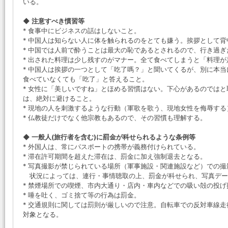
いる。
◆ 注意すべき慣習等
* 食事中にビジネスの話はしないこと。
* 中国人は知らない人に体を触られるのをとても嫌う。挨拶として
* 中国では人前で酔うことは最大の恥であるとされるので、行き過
* 出された料理は少し残すのがマナー。全て食べてしまうと「料理
* 中国人は挨拶の一つとして「吃了嗎？」と聞いてくるが、別に本
食べていなくても「吃了」と答えること。
* 女性に「美しいですね」とほめる習慣はない。下心があるのでは
は、絶対に避けること。
* 現地の人を刺激するような行動（軍歌を歌う、現地女性を侮辱す
* 仏教徒だけでなく他宗教もあるので、その習慣も理解する。
◆ 一般人(旅行者を含む)に罰金が科せられるような条例等
* 外国人は、常にパスポートの携帯が義務付けられている。
* 滞在許可期間を超えた滞在は、罰金に加え強制退去となる。
* 写真撮影が禁じられている場所（軍事施設・関連施設など）での撮
状況によっては、連行・事情聴取の上、罰金が科せられ、写真デー
* 禁煙場所での喫煙、市内大通り・店内・車内などでの吸い殻の投げ
* 唾を吐く、ゴミ捨て等の行為は罰金。
* 交通規則に関しては罰則が厳しいので注意。自転車での反対車線
対象となる。