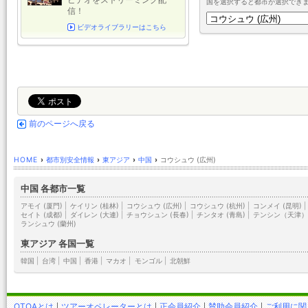
ビデオをストリーミング配
国を選択すると都市が選択でき
信！
ビデオライブラリーはこちら
前のページへ戻る
HOME
›
都市別安全情報
›
東アジア
›
中国
›
コウシュウ (広州)
中国 各都市一覧
アモイ (厦門)
|
ケイリン (桂林)
|
コウシュウ (広州)
|
コウシュウ (杭州)
|
コンメイ (昆明)
|
セイト (成都)
|
ダイレン (大連)
|
チョウシュン (長春)
|
チンタオ (青島)
|
テンシン（天津
ランシュウ (蘭州)
東アジア 各国一覧
韓国
|
台湾
|
中国
|
香港
|
マカオ
|
モンゴル
|
北朝鮮
OTOAとは
ツアーオペレーターとは
正会員紹介
賛助会員紹介
ご利用に関