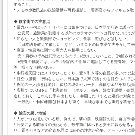
すること。
* デモや少数民族の政治活動を写真撮影し、警察官からフィルムを
◆ 歓楽街での注意点
* 暴力バーやぼったくりバーには気をつける。日本語で巧みに誘っ
公安局、旅游局が指定する以外のカラオケバーへは行かないほうが
* 知らない人と歓楽街でショッピング、食事、遊びなどはしない。
「日本語を教えて欲しい」など、カタコトの日本語で声をかけて来
* 麻薬・性風俗に関する商売人を相手にしない。
売・買春の行為は犯罪となるので、絶対にしないこと。(拘留される
※売春の勧誘には、ホテル宿泊客の部屋に電話してくる売春婦、マ
等、様々な形態がある。
* 歩行者天国ではスリやひったくり、置き引き等の盗難が多いので注
* 目立つ服装、行動をしない。日本語で大声で話すのも目立つのでし
* 夜間の一人歩きは避け、多額の現金やカード、高価な金品を持ち歩
* 広州ではいわゆる「七害追放」（ポルノ、売春、婦女子誘拐・売
進しており、これらに手を出したり、参画したりすると処罰の対象と
一般的に中国の刑罰は日本より重く、単純な事案でも重罰を科せら
◆ 治安の悪い地域
* 人がいつも混んでいる所。例えば、駅の前、映画館の前、自由市場
* 公安による取締りの強化から、数年前に比べると安全に暮らせる
り、置き引きなどの窃盗犯罪には細心の注意が必要。オートバイに乗