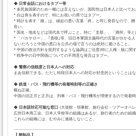
◆ 日常会話におけるタブー等
* 多民族国家のため一概には言えないが、国民性は日本人と比べてお
* 白は喪を表すので、特にお祝いの席ではタブー。
* 時計を表す「鐘」は、縁起の悪い言葉「終」と同じ発音なので、
良い。
* 国名・地名などは現代名で呼ぶこと。特に「支那」、「満州」等
* 「バカヤロー」、｢貴様｣等、旧日本軍国主義時代の言葉が分かる
ないだろうと中国の悪口を公共の場で言うのは絶対に避けること。
* 中国の政治方針を批判するような論調はご法度(特に人権・核に関す
* 戦争中の日中関係についての不用意な発言はタブー。
◆ 警察の信頼度と日本人への対応
まあ信頼できる。ただし特段日本人への対応が好意的ということはな
◆ 鉄道・バス・飛行機等の発着時刻等の正確さ
概ね正確。
中国の旧正月と正月は、列車・バス・飛行機等が増便するので発着時
◆ 日本語対応可能な窓口
(大使館・領事館、旅行会社・ツアーオペレ
広州日本商工会、日本人学校等の組織はあるが、旅行者のための組織
これらの組織には、むやみに連絡しないこと。
【 禁制品 】