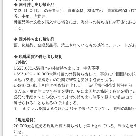
◆ 国外持ち出し禁止品
文物（150年以上の骨董品）、貴重薬材、機密文献、貴重動植物（
香、牛角、虎骨等。
骨董品等の文物を購入する場合には、海外への持ち出しが可能である
こと。
◆ 国外持ち出し規制品
薬、化粧品、金銀製品等。禁止されているもの以外は、レシートがあ
◆ 現地通貨の持ち出し規制
〔外貨〕
US$5,000未満相当の外貨持ち出しは、申告不要。
US$5,000～10,000未満相当の外貨持ち出しは、事前に中国国
国地（空港、港湾等）の税関で審査を受ける必要がある。
US$10,000以上相当の外貨持ち出しは、上記「携帯外貨出境許可
収入源・用途等につき審査を受け、更に出国地の税関で審査を受け
必要な手続きをとらないまま外貨の持ち出し制限を超えた場合には、
科せられることもあるので注意する。
尚、50グラムを超える金銀およびその製品についても、同様の制限
〔現地通貨〕
20,000元を超える現地通貨の持ち出しは禁止されている。制限を
注意。