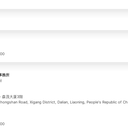
00
事務所
n)
号 森茂大厦3階
ongshan Road, Xigang District, Dalian, Liaoning, People's Republic of Ch
00