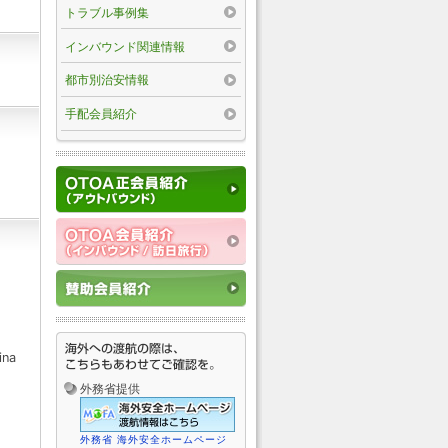
トラブル事例集
インバウンド関連情報
都市別治安情報
手配会員紹介
ina
外務省提供
外務省 海外安全ホームページ