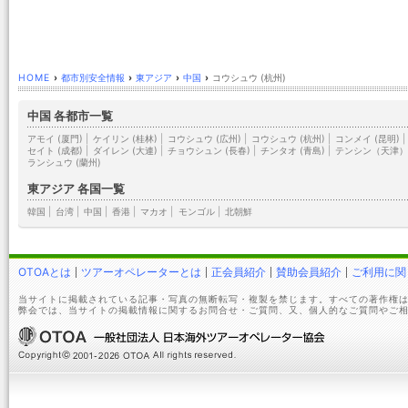
HOME
›
都市別安全情報
›
東アジア
›
中国
›
コウシュウ (杭州)
中国 各都市一覧
アモイ (厦門)
|
ケイリン (桂林)
|
コウシュウ (広州)
|
コウシュウ (杭州)
|
コンメイ (昆明)
|
セイト (成都)
|
ダイレン (大連)
|
チョウシュン (長春)
|
チンタオ (青島)
|
テンシン（天津
ランシュウ (蘭州)
東アジア 各国一覧
韓国
|
台湾
|
中国
|
香港
|
マカオ
|
モンゴル
|
北朝鮮
OTOAとは
ツアーオペレーターとは
正会員紹介
賛助会員紹介
ご利用に関
当サイトに掲載されている記事・写真の無断転写・複製を禁じます。すべての著作権は
弊会では、当サイトの掲載情報に関するお問合せ・ご質問、又、個人的なご質問やご相