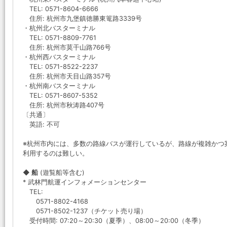
TEL: 0571-8604-6666
住所: 杭州市九堡鎮徳勝東篭路3339号
・杭州北バスターミナル
TEL: 0571-8809-7761
住所: 杭州市莫干山路766号
・杭州西バスターミナル
TEL: 0571-8522-2237
住所: 杭州市天目山路357号
・杭州南バスターミナル
TEL: 0571-8607-5352
住所: 杭州市秋涛路407号
〔共通〕
英語: 不可
※杭州市内には、多数の路線バスが運行しているが、路線が複雑かつ
利用するのは難しい。
◆ 船
(遊覧船等含む)
* 武林門航運インフォメーションセンター
TEL:
0571-8802-4168
0571-8502-1237（チケット売り場）
受付時間: 07:20～20:30（夏季）、08:00～20:00（冬季）