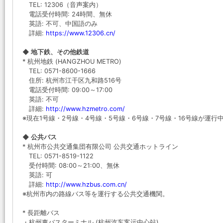
TEL: 12306（音声案内）
電話受付時間: 24時間、無休
英語: 不可、中国語のみ
詳細:
https://www.12306.cn/
◆ 地下鉄、その他鉄道
* 杭州地鉄 (HANGZHOU METRO)
TEL: 0571-8600-1666
住所: 杭州市江干区九和路516号
電話受付時間: 09:00～17:00
英語: 不可
詳細:
http://www.hzmetro.com/
※現在1号線・2号線・4号線・5号線・6号線・7号線・16号線が運行
◆ 公共バス
* 杭州市公共交通集団有限公司 公共交通ホットライン
TEL: 0571-8519-1122
受付時間: 08:00～21:00、無休
英語: 可
詳細:
http://www.hzbus.com.cn/
※杭州市内の路線バス等を運行する公共交通機関。
* 長距離バス
・杭州東バスターミナル (杭州汽车客运中心站)