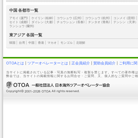
中国 各都市一覧
アモイ (厦門)
|
ケイリン (桂林)
|
コウシュウ (広州)
|
コウシュウ (杭州)
|
コンメイ (昆明)
|
セイト (成都)
|
ダイレン (大連)
|
チョウシュン (長春)
|
チンタオ (青島)
|
テンシン（天津
ランシュウ (蘭州)
東アジア 各国一覧
韓国
|
台湾
|
中国
|
香港
|
マカオ
|
モンゴル
|
北朝鮮
OTOAとは
ツアーオペレーターとは
正会員紹介
賛助会員紹介
ご利用に関
当サイトに掲載されている記事・写真の無断転写・複製を禁じます。すべての著作権は
弊会では、当サイトの掲載情報に関するお問合せ・ご質問、又、個人的なご質問やご相