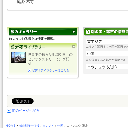
英語: 不可
エリアを選択すると国が選択で
世界中の様々な地域や国々の
ビデオをストリーミング配
国を選択すると都市が選択でき
信！
ビデオライブラリーはこちら
前のページへ戻る
HOME
›
都市別安全情報
›
東アジア
›
中国
›
コウシュウ (杭州)