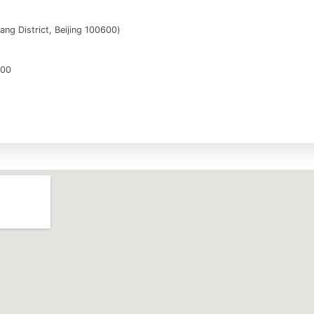
g District, Beijing 100600)
00