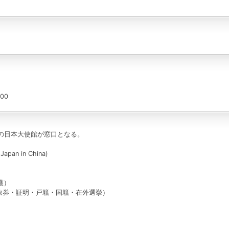
00
の日本大使館が窓口となる。
Japan in China)
護）
事部／旅券・証明・戸籍・国籍・在外選挙）