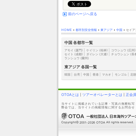
前のページへ戻る
HOME
›
都市別安全情報
›
東アジア
›
中国
›
セイアン
中国 各都市一覧
アモイ (厦門)
|
ケイリン (桂林)
|
コウシュウ (広州)
セイト (成都)
|
ダイレン (大連)
|
チョウシュン (長
ランシュウ (蘭州)
東アジア 各国一覧
韓国
|
台湾
|
中国
|
香港
|
マカオ
|
モンゴル
|
北
OTOAとは
ツアーオペレーターとは
正会
当サイトに掲載されている記事・写真の無断転写
弊会では、当サイトの掲載情報に関するお問合せ