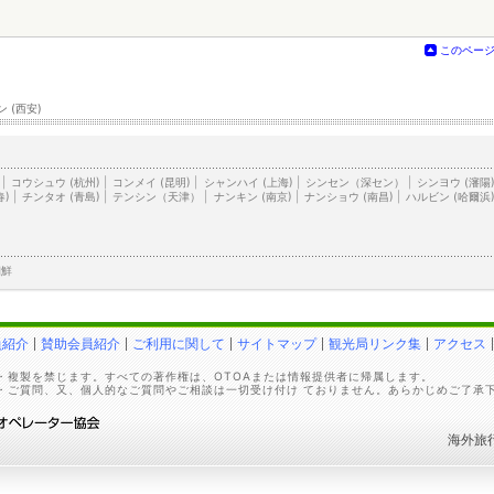
このペー
 (西安)
|
コウシュウ (杭州)
|
コンメイ (昆明)
|
シャンハイ (上海)
|
シンセン（深セン）
|
シンヨウ (瀋陽
春)
|
チンタオ (青島)
|
テンシン（天津）
|
ナンキン (南京)
|
ナンショウ (南昌)
|
ハルビン (哈爾浜
朝鮮
員紹介
賛助会員紹介
ご利用に関して
サイトマップ
観光局リンク集
アクセス
・複製を禁じます。すべての著作権は、OTOAまたは情報提供者に帰属します。
・ご質問、又、個人的なご質問やご相談は一切受け付け ておりません。あらかじめご了承
海外旅