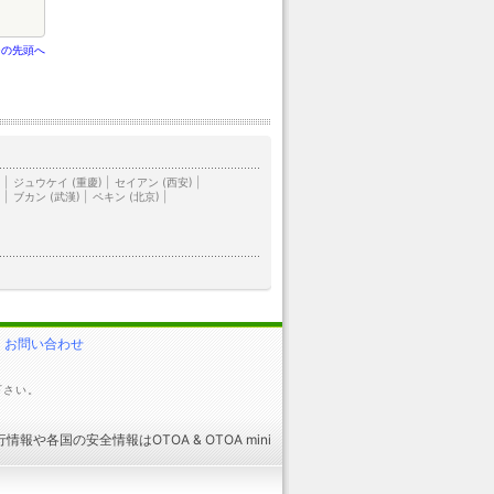
ジの先頭へ
)
|
ジュウケイ (重慶)
|
セイアン (西安)
|
)
|
ブカン (武漢)
|
ペキン (北京)
|
お問い合わせ
下さい。
行情報
や
各国の安全情報
はOTOA &
OTOA mini