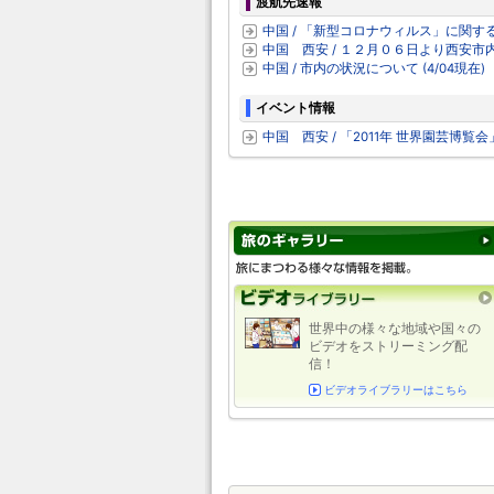
渡航先速報
中国 / 「新型コロナウィルス」に関
中国 西安 / １２月０６日より西安
中国 / 市内の状況について (4/04現在)
イベント情報
中国 西安 / 「2011年 世界園芸博覧会」
世界中の様々な地域や国々の
ビデオをストリーミング配
信！
ビデオライブラリーはこちら