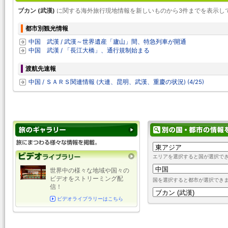
ブカン (武漢)
に関する海外旅行現地情報を新しいものから3件までを表示し
都市別観光情報
中国 武漢 / 武漢～世界遺産「廬山」間、特急列車が開通
中国 武漢 / 「長江大橋」、通行規制始まる
渡航先速報
中国 / ＳＡＲＳ関連情報 (大連、昆明、武漢、重慶の状況) (4/25)
エリアを選択すると国が選択で
世界中の様々な地域や国々の
ビデオをストリーミング配
国を選択すると都市が選択でき
信！
ビデオライブラリーはこちら