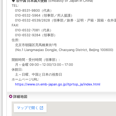
◆ 在中国 日本国大使館
(Embassy of Japan in China)
TEL:
010-8531-9800（代表）
010-6532-5964（領事部／邦人援護）
010-6532-6539/2628（領事部／旅券・証明・戸籍・国籍・在外
FAX:
010-6532-7081（代表）
010-6532-9284（領事部）
住所:
北京市朝陽区亮馬橋東街1号
(No.1 Liangmaqiao Dongjie, Chaoyang District, Beijing 100600)
開館時間・受付時間（領事部）:
月～金曜 09:00～12:00/13:00～17:00
休館日:
土～日曜、中国と日本の祝祭日
ホームページURL:
https://www.cn.emb-japan.go.jp/itprtop_ja/index.html