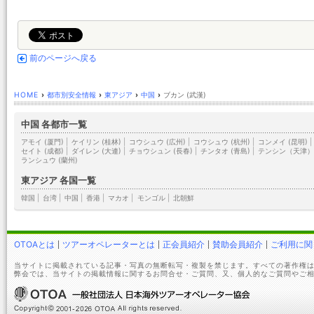
前のページへ戻る
HOME
›
都市別安全情報
›
東アジア
›
中国
›
ブカン (武漢)
中国 各都市一覧
アモイ (厦門)
|
ケイリン (桂林)
|
コウシュウ (広州)
|
コウシュウ (杭州)
|
コンメイ (昆明)
|
セイト (成都)
|
ダイレン (大連)
|
チョウシュン (長春)
|
チンタオ (青島)
|
テンシン（天津
ランシュウ (蘭州)
東アジア 各国一覧
韓国
|
台湾
|
中国
|
香港
|
マカオ
|
モンゴル
|
北朝鮮
OTOAとは
ツアーオペレーターとは
正会員紹介
賛助会員紹介
ご利用に関
当サイトに掲載されている記事・写真の無断転写・複製を禁じます。すべての著作権は
弊会では、当サイトの掲載情報に関するお問合せ・ご質問、又、個人的なご質問やご相