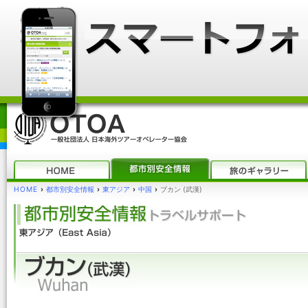
HOME
›
都市別安全情報
›
東アジア
›
中国
›
ブカン (武漢)