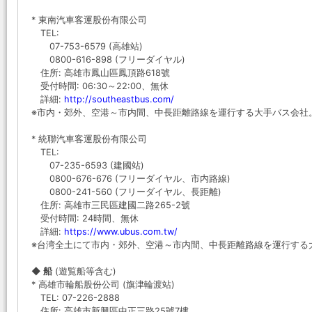
* 東南汽車客運股份有限公司
TEL:
07-753-6579 (高雄站)
0800-616-898 (フリーダイヤル)
住所: 高雄市鳳山區鳳頂路618號
受付時間: 06:30～22:00、無休
詳細:
http://southeastbus.com/
※市内・郊外、空港～市内間、中長距離路線を運行する大手バス会社
* 統聯汽車客運股份有限公司
TEL:
07-235-6593 (建國站)
0800-676-676 (フリーダイヤル、市内路線)
0800-241-560 (フリーダイヤル、長距離)
住所: 高雄市三民區建國二路265-2號
受付時間: 24時間、無休
詳細:
https://www.ubus.com.tw/
※台湾全土にて市内・郊外、空港～市内間、中長距離路線を運行する
◆ 船
(遊覧船等含む)
* 高雄市輪船股份公司 (旗津輪渡站)
TEL: 07-226-2888
住所: 高雄市新興區中正三路25號7樓