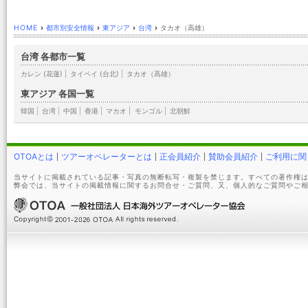
HOME
›
都市別安全情報
›
東アジア
›
台湾
›
タカオ（高雄）
台湾 各都市一覧
カレン (花蓮)
|
タイペイ (台北)
|
タカオ（高雄）
東アジア 各国一覧
韓国
|
台湾
|
中国
|
香港
|
マカオ
|
モンゴル
|
北朝鮮
OTOAとは
ツアーオペレーターとは
正会員紹介
賛助会員紹介
ご利用に関
当サイトに掲載されている記事・写真の無断転写・複製を禁じます。すべての著作権は
弊会では、当サイトの掲載情報に関するお問合せ・ご質問、又、個人的なご質問やご相