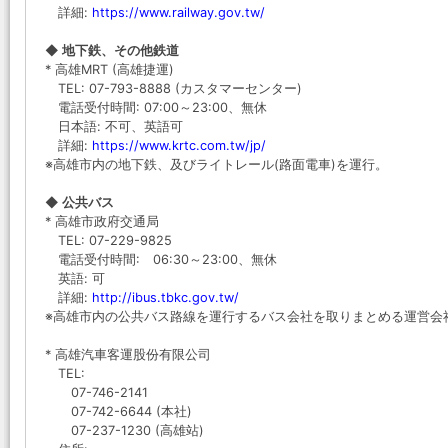
詳細:
https://www.railway.gov.tw/
◆ 地下鉄、その他鉄道
* 高雄MRT (高雄捷運)
TEL: 07-793-8888 (カスタマーセンター)
電話受付時間: 07:00～23:00、無休
日本語: 不可、英語可
詳細:
https://www.krtc.com.tw/jp/
※高雄市内の地下鉄、及びライトレール(路面電車)を運行。
◆ 公共バス
* 高雄市政府交通局
TEL: 07-229-9825
電話受付時間: 06:30～23:00、無休
英語: 可
詳細:
http://ibus.tbkc.gov.tw/
※高雄市内の公共バス路線を運行するバス会社を取りまとめる運営会
* 高雄汽車客運股份有限公司
TEL:
07-746-2141
07-742-6644 (本社)
07-237-1230 (高雄站)