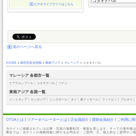
ビデオライブラリーはこちら
前のページへ戻る
HOME
›
都市別安全情報
›
東南アジア
›
マレーシア
›
コタキナバル
マレーシア 各都市一覧
クアラルンプール
|
コタキナバル
|
ペナン
東南アジア 各国一覧
インドネシア
|
カンボジア
|
シンガポール
|
タイ
|
東ティモール
|
フィリピン
|
ブルネイ
|
OTOAとは
ツアーオペレーターとは
正会員紹介
賛助会員紹介
ご利用に関
当サイトに掲載されている記事・写真の無断転写・複製を禁じます。すべての著作権は
弊会では、当サイトの掲載情報に関するお問合せ・ご質問、又、個人的なご質問やご相