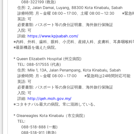
088-322199 (救急)
住所: 2, Jalan Damai, Luyang, 88300 Kota Kinabalu, Sabah
診療時間: 月～金曜 08:00～17:00、土曜 08:00～12:30 ※
英語: 可
必要書類: パスポート等の身分証明書、海外旅行保険証
入院: 可
詳細:
https://www.kpjsabah.com/
※内科、外科、歯科、眼科、小児科、産婦人科、皮膚科、耳鼻咽喉科
※最新機器を備えた病院。
* Queen Elizabeth Hospital (州立病院)
TEL: 088-517555 (代表)
住所: Mile 1, 13A, Jalan Penampang, Kota Kinabalu, Sabah
診療時間: 月～金曜 08:00～17:00 ※緊急時は24時間対応可能
英語: 可
必要書類: パスポート等の身分証明書、海外旅行保険証
入院: 可
詳細:
http://qeh.moh.gov.my/
※コタキナバル最大の病院。常に混雑している。
* Gleaneagles Kota Kinabalu（市立病院）
TEL:
088-518-888 (一般)
088-518-911 (救急)