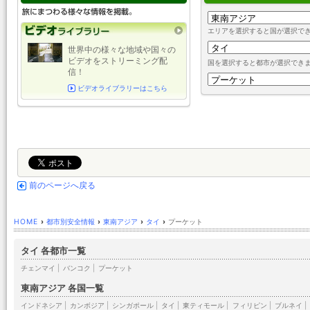
エリアを選択すると国が選択で
世界中の様々な地域や国々の
ビデオをストリーミング配
国を選択すると都市が選択でき
信！
ビデオライブラリーはこちら
前のページへ戻る
HOME
›
都市別安全情報
›
東南アジア
›
タイ
›
プーケット
タイ 各都市一覧
チェンマイ
|
バンコク
|
プーケット
東南アジア 各国一覧
インドネシア
|
カンボジア
|
シンガポール
|
タイ
|
東ティモール
|
フィリピン
|
ブルネイ
|