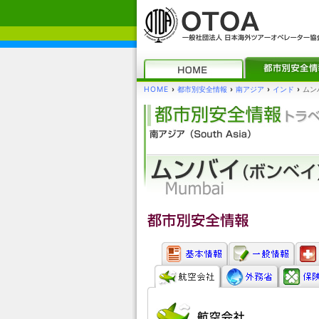
HOME
›
都市別安全情報
›
南アジア
›
インド
›
ムン