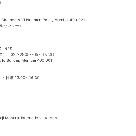
5
 Chambers VI Nariman Point, Mumbai 400 021
ールセンター）
LINES
ィス）、022-2935-7052（空港）
o Bunder, Mumbai 400 001
日曜 13:00～16:30
i Maharaj International Airport