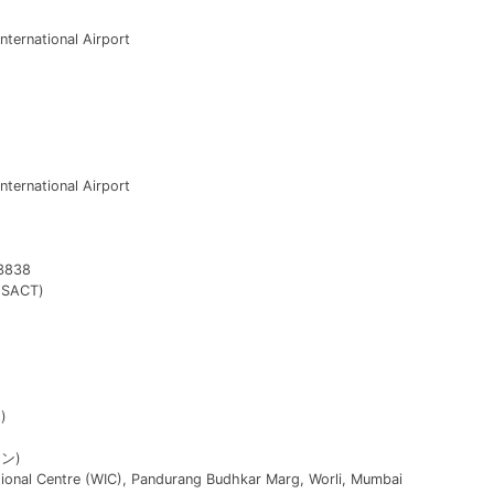
ternational Airport
ternational Airport
3838
(SACT)
)
ン)
ional Centre (WIC), Pandurang Budhkar Marg, Worli, Mumbai