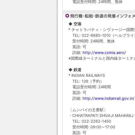
電話受付時間: 24時間、無休
◆ 空港
* チャトラパティ・シヴァージー国際空港 CHH
TEL: 022-6685-1010（ヘルプラ
受付時間: 24時間、無休
英語: 可
詳細:
http://www.csmia.aero/
※国際線ターミナルと国内線ターミナル（通称
◆ 鉄道
* INDIAN RAILWAYS
TEL: 139（予約）
電話受付時間: 24時間
英語: 可
詳細:
http://www.indianrail.gov.in/
〔ムンバイの主要駅〕
・CHHATRAPATI SHIVAJI MAHARAJ
TEL: 022-2262-1450
受付時間: 09:00～17:00
英語: 可