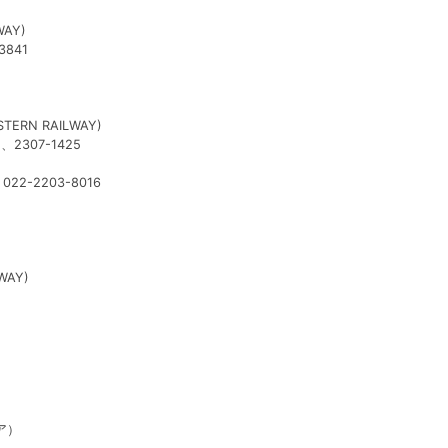
WAY)
4-3841
TERN RAILWAY)
5、2307-1425
2-2203-8016
WAY)
ア）