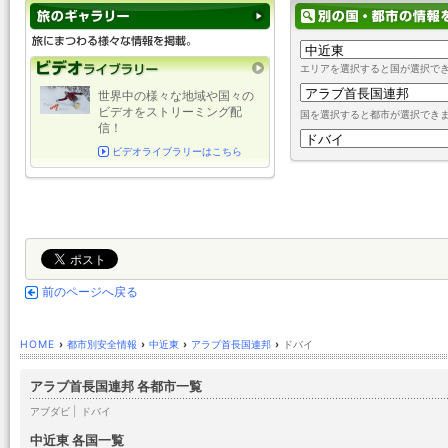
エリアを選択すると国が選択で
世界中の様々な地域や国々の
ビデオをストリーミング配
国を選択すると都市が選択でき
信！
ビデオライブラリーはこちら
前のページへ戻る
HOME
›
都市別安全情報
›
中近東
›
アラブ首長国連邦
›
ドバイ
アラブ首長国連邦 各都市一覧
アブダビ
|
ドバイ
中近東 各国一覧