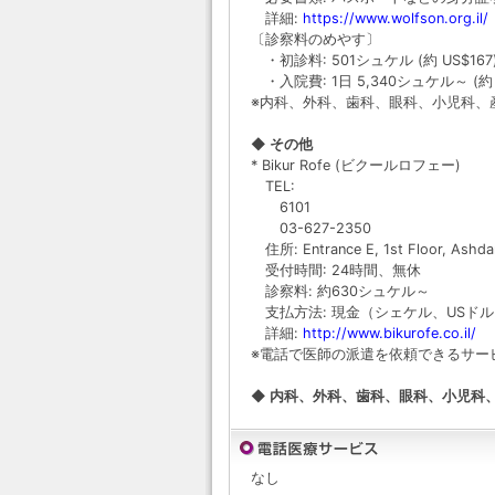
詳細:
https://www.wolfson.org.il/
〔診察料のめやす〕
・初診料: 501シュケル (約 US$167
・入院費: 1日 5,340シュケル～ (約 U
※内科、外科、歯科、眼科、小児科、
◆ その他
* Bikur Rofe (ビクールロフェー)
TEL:
6101
03-627-2350
住所: Entrance E, 1st Floor, Ashdar 
受付時間: 24時間、無休
診察料: 約630シュケル～
支払方法: 現金（シェケル、USド
詳細:
http://www.bikurofe.co.il/
※電話で医師の派遣を依頼できるサー
◆ 内科、外科、歯科、眼科、小児科
なし