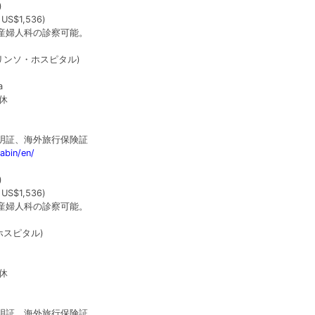
)
S$1,536)
産婦人科の診察可能。
on (ベリンソ・ホスピタル)
a
休
明証、海外旅行保険証
rabin/en/
)
S$1,536)
産婦人科の診察可能。
ン・ホスピタル)
休
明証、海外旅行保険証