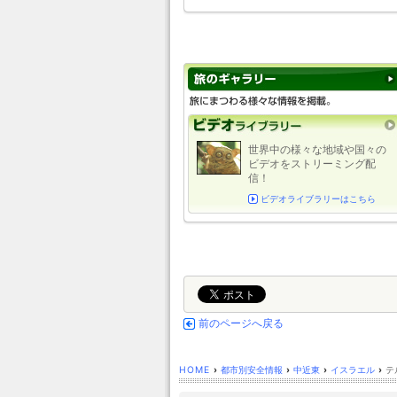
世界中の様々な地域や国々の
ビデオをストリーミング配
信！
ビデオライブラリーはこちら
前のページへ戻る
HOME
›
都市別安全情報
›
中近東
›
イスラエル
›
テ