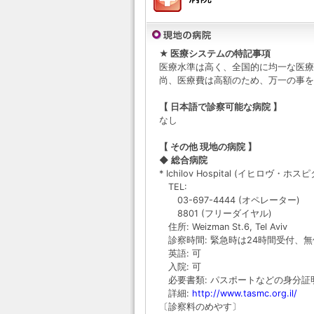
★ 医療システムの特記事項
医療水準は高く、全国的に均一な医療
尚、医療費は高額のため、万一の事を
【 日本語で診察可能な病院 】
なし
【 その他 現地の病院 】
◆ 総合病院
* Ichilov Hospital (イヒロヴ・ホス
TEL:
03-697-4444 (オペレーター)
8801 (フリーダイヤル)
住所: Weizman St.6, Tel Aviv
診察時間: 緊急時は24時間受付、無
英語: 可
入院: 可
必要書類: パスポートなどの身分証
詳細:
http://www.tasmc.org.il/
〔診察料のめやす〕