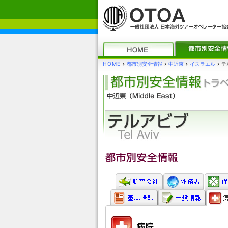
HOME
›
都市別安全情報
›
中近東
›
イスラエル
›
テ