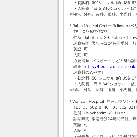
・初診料: 501シュケル (約 US$167
・入院費: 1日 5,340シュケル～ (約 U
※内科、外科、歯科、眼科、小児科、
* Rabin Medical Center Belins
TEL: 03-937-7377
住所: Jabotinski 39, Petah - Tikav
診察時間: 緊急時は24時間受付、無
英語: 可
入院: 可
必要書類: パスポートなどの身分証
詳細:
https://hospitals.clalit.co.il/
〔診察料のめやす〕
・初診料: 501シュケル (約 US$167
・入院費: 1日 5,340シュケル～ (約 U
※内科、外科、歯科、眼科、小児科、
* Wolfson Hospital (ウォルフソ
TEL: 03-502-8446、03-502-8211
住所: Halochamim 62, Hulon
診察時間: 緊急時は24時間受付、無
英語: 可
入院: 可
必要書類: パスポートなどの身分証