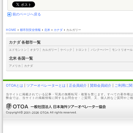
前のページへ戻る
HOME
›
都市別安全情報
›
北米
›
カナダ
›
カルガリー
カナダ 各都市一覧
エドモントン
|
オタワ
|
カルガリー
|
ケベック
|
トロント
|
バンクーバー
|
モントリオール
北米 各国一覧
アメリカ
|
カナダ
OTOAとは
ツアーオペレーターとは
正会員紹介
賛助会員紹介
ご利用に関
当サイトに掲載されている記事・写真の無断転写・複製を禁じます。すべての著作権は
弊会では、当サイトの掲載情報に関するお問合せ・ご質問、又、個人的なご質問やご相