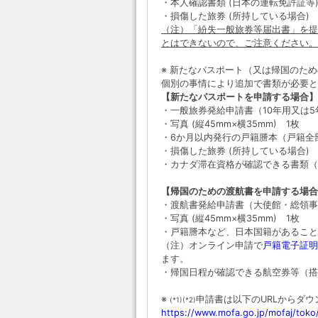
・本人確認書類 (日本の運転免許証等
・損傷した旅券 (所持している場合)
（注）「紛失一般旅券等届出書」を提
とはできないので、ご注意ください。
※ 新たなパスポート（又は帰国のた
個別の事情により追加で書類が必要と
【新たなパスポートを申請する場合】
・一般旅券発給申請書（10年用又は5
・写真 (縦45mm×横35mm) 1枚
・6か月以内発行の戸籍謄本（戸籍全
・損傷した旅券 (所持している場合)
・カナダ滞在資格が確認できる書類（
【帰国のための渡航書を申請する場合
・渡航書発給申請書（大使館・総領事
・写真 (縦45mm×横35mm) 1枚
・戸籍謄本など、日本国籍があること
（注）オンライン申請で
戸籍電子証明
ます。
・帰国日程が確認できる航空券等（搭
※
申請書は以下のURLからダ
(*1)(*2)
https://www.mofa.go.jp/mofaj/toko