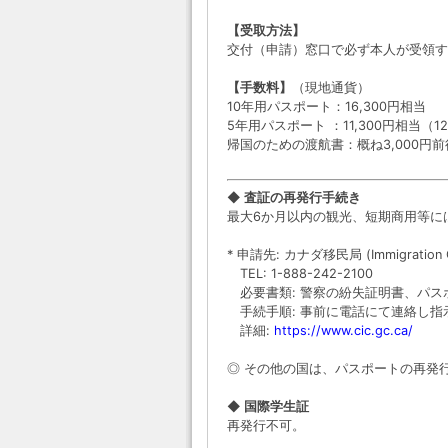
【受取方法】
交付（申請）窓口で必ず本人が受領す
【手数料】
（現地通貨）
10年用パスポート：16,300円相当
5年用パスポート ：11,300円相当（1
帰国のための渡航書：概ね3,000
◆ 査証の再発行手続き
最大6か月以内の観光、短期商用等に
* 申請先: カナダ移民局 (Immigration C
TEL: 1-888-242-2100
必要書類: 警察の紛失証明書、パス
手続手順: 事前に電話にて連絡し指
詳細:
https://www.cic.gc.ca/
◎ その他の国は、パスポートの再発
◆ 国際学生証
再発行不可。