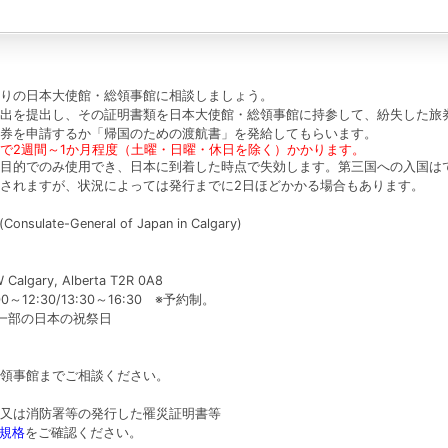
りの日本大使館・総領事館に相談しましょう。
出を提出し、その証明書類を日本大使館・総領事館に持参して、紛失した旅
券を申請するか「帰国のための渡航書」を発給してもらいます。
で2週間～1か月程度（土曜・日曜・休日を除く）かかります。
目的でのみ使用でき、日本に到着した時点で失効します。第三国への入国は
されますが、状況によっては発行までに2日ほどかかる場合もあります。
te-General of Japan in Calgary)
 Calgary, Alberta T2R 0A8
12:30/13:30～16:30 ※予約制。
と一部の日本の祝祭日
領事館までご相談ください。
又は消防署等の発行した罹災証明書等
規格
をご確認ください。