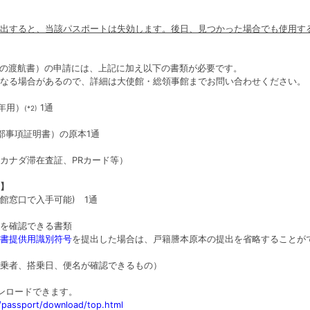
)
出すると、当該パスポートは失効します。後日、見つかった場合でも使用す
めの渡航書）の申請には、上記に加え以下の書類が必要です。
なる場合があるので、詳細は大使館・総領事館までお問い合わせください。
年用）
1通
(*2)
部事項証明書）の原本1通
カナダ滞在査証、PRカード等）
】
館窓口で入手可能) 1通
を確認できる書類
書提供用識別符号
を提出した場合は、戸籍謄本原本の提出を省略することが
乗者、搭乗日、便名が確認できるもの）
ウンロードできます。
/passport/download/top.html