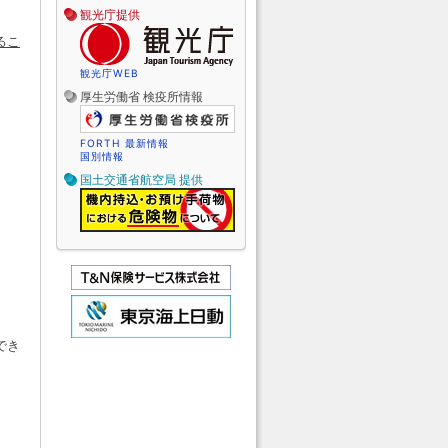
観光庁提供
るこ
観光庁WEB
厚生労働省 検疫所情報
FORTH 最新情報
国別情報
国土交通省航空局 提供
でき