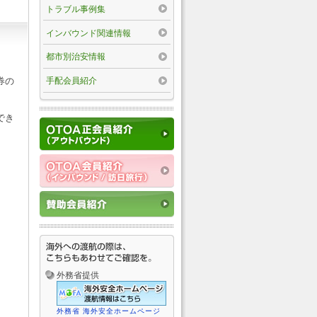
トラブル事例集
インバウンド関連情報
都市別治安情報
手配会員紹介
券の
でき
外務省提供
外務省 海外安全ホームページ