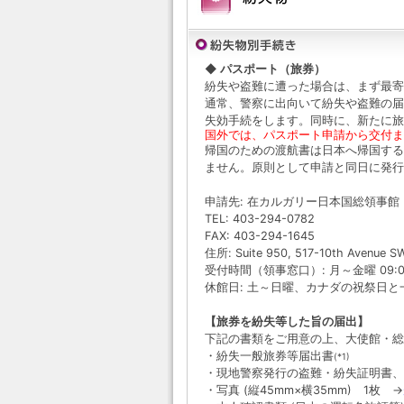
◆ パスポート（旅券）
紛失や盗難に遭った場合は、まず最寄
通常、警察に出向いて紛失や盗難の届
失効手続をします。同時に、新たに旅
国外では、パスポート申請から交付ま
帰国のための渡航書は日本へ帰国する
ません。原則として申請と同日に発行
申請先: 在カルガリー日本国総領事館 (Consula
TEL: 403-294-0782
FAX: 403-294-1645
住所: Suite 950, 517-10th Avenue SW
受付時間（領事窓口）: 月～金曜 09:00～
休館日: 土～日曜、カナダの祝祭日
【旅券を紛失等した旨の届出】
下記の書類をご用意の上、大使館・総
・紛失一般旅券等届出書
(*1)
・現地警察発行の盗難・紛失証明書、
・写真 (縦45mm×横35mm) 1枚 →