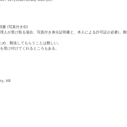
休
 (写真付きID)
代理人が受け取る場合、写真付き身分証明書と、本人による許可証が必要)。郵
ため、郵送してもらうことは難しい。
を受け付けてくれるところもある。
ry, AB