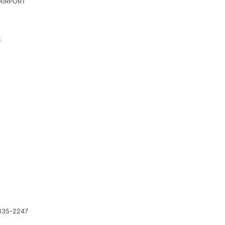
AIRPORT
休
5-2247