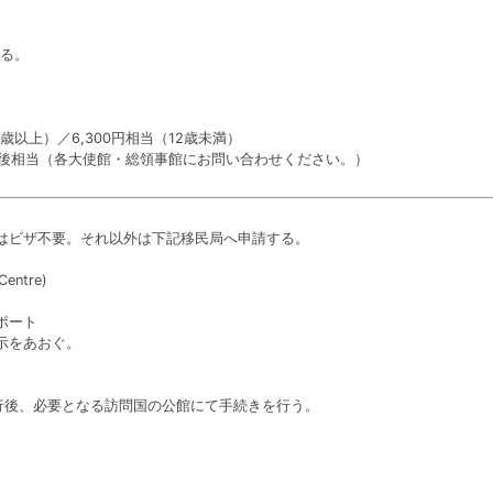
る。
2歳以上）／6,300円相当（12歳未満）
円前後相当（各大使館・総領事館にお問い合わせください。）
はビザ不要。それ以外は下記移民局へ申請する。
entre)
ポート
示をあおぐ。
行後、必要となる訪問国の公館にて手続きを行う。