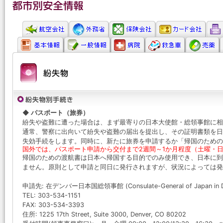
◆ パスポート（旅券）
紛失や盗難に遭った場合は、まず最寄りの日本大使館・総領事館に相
通常、警察に出向いて紛失や盗難の届出を提出し、その証明書類を日
失効手続をします。同時に、新たに旅券を申請するか「帰国のための
国外では、パスポート申請から交付まで2週間～1か月程度（土曜・
帰国のための渡航書は日本へ帰国する目的でのみ使用でき、日本に到
ません。原則として申請と同日に発行されますが、状況によっては発
申請先: 在デンバー日本国総領事館 (Consulate-General of Japan in D
TEL: 303-534-1151
FAX: 303-534-3393
住所: 1225 17th Street, Suite 3000, Denver, CO 80202