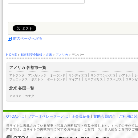
前のページへ戻る
HOME
›
都市別安全情報
›
北米
›
アメリカ
›
デンバー
アメリカ 各都市一覧
アトランタ
|
アンカレッジ
|
オーランド
|
サンディエゴ
|
サンフランシスコ
|
シアトル
|
シ
フェニックス
|
ボストン
|
ポートランド
|
マイアミ
|
ミネアポリス
|
ラスベガス
|
ロサンゼ
北米 各国一覧
アメリカ
|
カナダ
OTOAとは
ツアーオペレーターとは
正会員紹介
賛助会員紹介
ご利用に関
当サイトに掲載されている記事・写真の無断転写・複製を禁じます。すべての著作権は
弊会では、当サイトの掲載情報に関するお問合せ・ご質問、又、個人的なご質問やご相