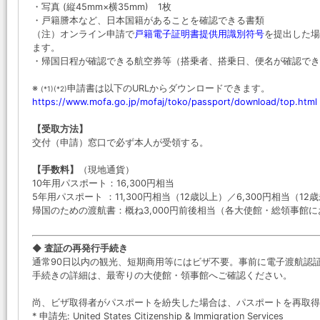
・写真 (縦45mm×横35mm) 1枚
・戸籍謄本など、日本国籍があることを確認できる書類
（注）オンライン申請で
戸籍電子証明書提供用識別符号
を提出した場
ます。
・帰国日程が確認できる航空券等（搭乗者、搭乗日、便名が確認でき
※
申請書は以下のURLからダウンロードできます。
(*1)(*2)
https://www.mofa.go.jp/mofaj/toko/passport/download/top.html
【受取方法】
交付（申請）窓口で必ず本人が受領する。
【手数料】
（現地通貨）
10年用パスポート：16,300円相当
5年用パスポート ：11,300円相当（12歳以上）／6,300円相当（12
帰国のための渡航書：概ね3,000円前後相当（各大使館・総領事館
◆ 査証の再発行手続き
通常90日以内の観光、短期商用等にはビザ不要。事前に電子渡航認証シ
手続きの詳細は、最寄りの大使館・領事館へご確認ください。
尚、ビザ取得者がパスポートを紛失した場合は、パスポートを再取
* 申請先: United States Citizenship & Immigration Services