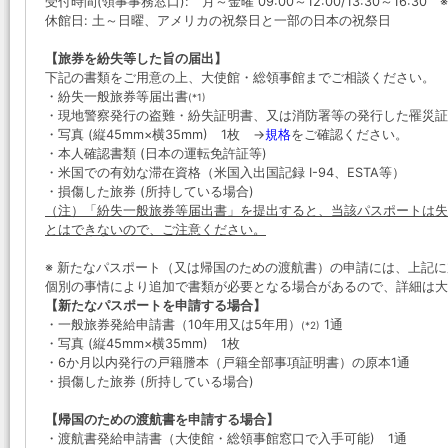
受付時間(領事事務窓口): 月～金曜 09:00～12:00/13:30～16:30
休館日: 土～日曜、アメリカの祝祭日と一部の日本の祝祭日
【旅券を紛失等した旨の届出】
下記の書類をご用意の上、大使館・総領事館までご相談ください。
・紛失一般旅券等届出書
(*1)
・現地警察発行の盗難・紛失証明書、又は消防署等の発行した罹災証
・写真 (縦45mm×横35mm) 1枚 →
規格
をご確認ください。
・本人確認書類 (日本の運転免許証等)
・米国での有効な滞在資格（米国入出国記録 I-94、ESTA等）
・損傷した旅券 (所持している場合)
（注）「紛失一般旅券等届出書」を提出すると、当該パスポートは失
とはできないので、ご注意ください。
※ 新たなパスポート（又は帰国のための渡航書）の申請には、上記
個別の事情により追加で書類が必要となる場合があるので、詳細は
【新たなパスポートを申請する場合】
・一般旅券発給申請書（10年用又は5年用）
1通
(*2)
・写真 (縦45mm×横35mm) 1枚
・6か月以内発行の戸籍謄本（戸籍全部事項証明書）の原本1通
・損傷した旅券 (所持している場合)
【帰国のための渡航書を申請する場合】
・渡航書発給申請書（大使館・総領事館窓口で入手可能) 1通