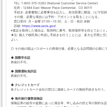
TEL: 1-800-375-5283 (National Customer Service Center)
住所：12484 East Weaver Place Centennial、CO 80111
手続き: 必要書類に必要事項を記入し、担当部署に郵送。(ビザ目
その後、必要な場合には予約・アポイントを取ることになる。
窓口受付: 月～金曜 07:00～15:30、土・日・祝日 休館
詳細:
https://www.uscis.gov/
※査証を取得した場合は、取得時に番号、取得場所等を控えておくと
★注: 個人で移民局に申請し手続きを行うことには、多大な手間と
よい。
◎ その他の国はパスポートの再発行後、必要となる訪問国の公館に
◆ 国際学生証
再発行不可。
◆ 国際運転免許証
再発行不可。
◆ クレジットカード
各クレジットカード会社の窓口に連絡しカードの無効手続きを行う。
◆ 海外旅行傷害保険証
保険証券の紛失や盗難にあった場合等、申し込みの控え等の契約を証