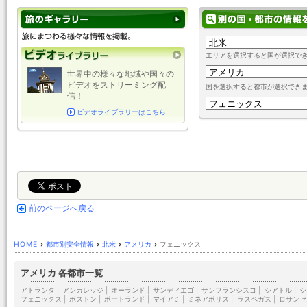
エリアを選択すると国が選択で
世界中の様々な地域や国々の
ビデオをストリーミング配
国を選択すると都市が選択でき
信！
ビデオライブラリーはこちら
前のページへ戻る
HOME
›
都市別安全情報
›
北米
›
アメリカ
›
フェニックス
アメリカ 各都市一覧
アトランタ
|
アンカレッジ
|
オーランド
|
サンディエゴ
|
サンフランシスコ
|
シアトル
|
シ
フェニックス
|
ボストン
|
ポートランド
|
マイアミ
|
ミネアポリス
|
ラスベガス
|
ロサンゼ