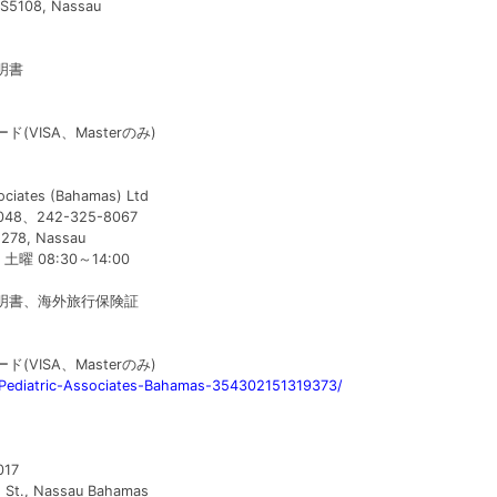
S5108, Nassau
明書
VISA、Masterのみ)
ociates (Bahamas) Ltd
048、242-325-8067
1278, Nassau
曜 08:30～14:00
明書、海外旅行保険証
VISA、Masterのみ)
Pediatric-Associates-Bahamas-354302151319373/
017
d St., Nassau Bahamas