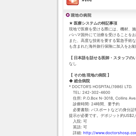
★ 医療システムの特記事項
現地で医療を受ける際には、機材、施
バハマ国外にて治療を受けることをお
また、高度な技術を要する緊急手術な
も含まれた海外旅行保険に加入をお勧
【 日本語を話せる医師・スタッフのい
なし
【 その他 現地の病院 】
◆ 総合病院
* DOCTOR’S HOSPITAL(1986) LTD.
TEL: 242-302-4600
住所: P.O.Box N-3018, Collins Ave. 
診療時間: 24時間、要予約
必要書類: パスポートなどの身分証
提示が必要です。デポジット約US$2,0
入院: 可
英語: 可
詳細:
http://www.doctorshosp.co