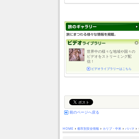
世界中の様々な地域や国々の
ビデオをストリーミング配
信！
ビデオライブラリーはこちら
前のページへ戻る
HOME
›
都市別安全情報
›
カリブ・中米
›
バハマ
›