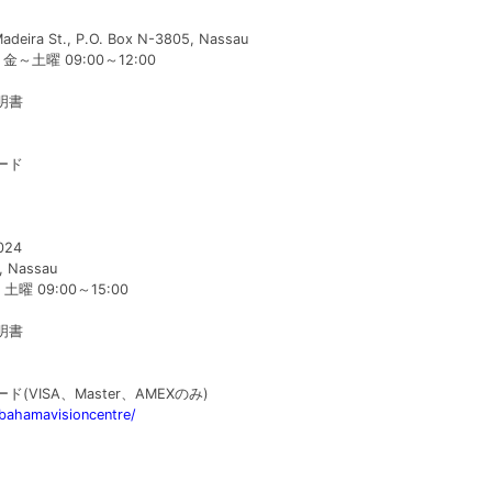
deira St., P.O. Box N-3805, Nassau
金～土曜 09:00～12:00
明書
ード
024
, Nassau
曜 09:00～15:00
明書
VISA、Master、AMEXのみ)
bahamavisioncentre/