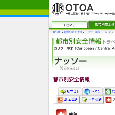
HOME
›
都市別安全情報
›
カリブ・中米
›
バハマ
›