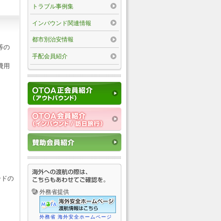
トラブル事例集
インバウンド関連情報
都市別治安情報
等の
手配会員紹介
費用
ードの
外務省提供
外務省 海外安全ホームページ