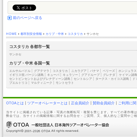
前のページへ戻る
HOME
›
都市別安全情報
›
カリブ・中米
›
コスタリカ
›
サンホセ
コスタリカ 各都市一覧
サンホセ
カリブ・中米 各国一覧
エルサルバドル
|
グアテマラ
|
コスタリカ
|
ニカラグア
|
パナマ
|
ベリーズ
|
ホンジュラス
イギリス領 バージン諸島
|
キューバ
|
キュラソー
|
グアドループ
|
グレナダ
|
ケイマン諸
セントビンセントおよびグレナディーン諸島
|
セントルシア
|
タークス・カイコス諸島
|
ド
プエルトリコ
|
マルティニーク
|
モントセラト
OTOAとは
ツアーオペレーターとは
正会員紹介
賛助会員紹介
ご利用に関
当サイトに掲載されている記事・写真の無断転写・複製を禁じます。すべての著作権は
弊会では、当サイトの掲載情報に関するお問合せ・ご質問、又、個人的なご質問やご相