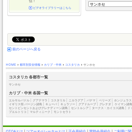
信！
ビデオライブラリーはこちら
前のページへ戻る
HOME
›
都市別安全情報
›
カリブ・中米
›
コスタリカ
›
サンホセ
コスタリカ 各都市一覧
サンホセ
カリブ・中米 各国一覧
エルサルバドル
|
グアテマラ
|
コスタリカ
|
ニカラグア
|
パナマ
|
ベリーズ
|
ホンジュラス
イギリス領 バージン諸島
|
キューバ
|
キュラソー
|
グアドループ
|
グレナダ
|
ケイマン諸
セントビンセントおよびグレナディーン諸島
|
セントルシア
|
タークス・カイコス諸島
|
ド
プエルトリコ
|
マルティニーク
|
モントセラト
OTOAとは
ツアーオペレーターとは
正会員紹介
賛助会員紹介
ご利用に関